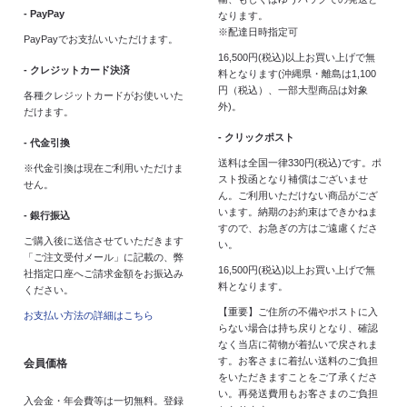
- PayPay
なります。
※配達日時指定可
PayPayでお支払いいただけます。
16,500円(税込)以上お買い上げで無
- クレジットカード決済
料となります(沖縄県・離島は1,100
円（税込）、一部大型商品は対象
各種クレジットカードがお使いいた
外)。
だけます。
- クリックポスト
- 代金引換
送料は全国一律330円(税込)です。ポ
※代金引換は現在ご利用いただけま
スト投函となり補償はございませ
せん。
ん。ご利用いただけない商品がござ
います。納期のお約束はできかねま
- 銀行振込
すので、お急ぎの方はご遠慮くださ
ご購入後に送信させていただきます
い。
「ご注文受付メール」に記載の、弊
16,500円(税込)以上お買い上げで無
社指定口座へご請求金額をお振込み
料となります。
ください。
【重要】ご住所の不備やポストに入
お支払い方法の詳細はこちら
らない場合は持ち戻りとなり、確認
なく当店に荷物が着払いで戻されま
す。お客さまに着払い送料のご負担
会員価格
をいただきますことをご了承くださ
い。再発送費用もお客さまのご負担
入会金・年会費等は一切無料。登録