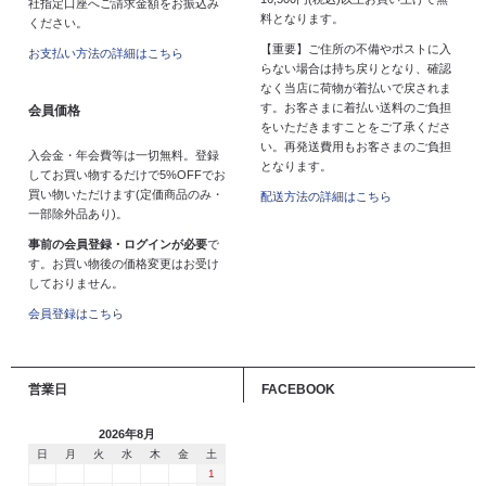
社指定口座へご請求金額をお振込み
料となります。
ください。
【重要】ご住所の不備やポストに入
お支払い方法の詳細はこちら
らない場合は持ち戻りとなり、確認
なく当店に荷物が着払いで戻されま
す。お客さまに着払い送料のご負担
会員価格
をいただきますことをご了承くださ
い。再発送費用もお客さまのご負担
入会金・年会費等は一切無料。登録
となります。
してお買い物するだけで5%OFFでお
買い物いただけます(定価商品のみ・
配送方法の詳細はこちら
一部除外品あり)。
事前の会員登録・ログインが必要
で
す。お買い物後の価格変更はお受け
しておりません。
会員登録はこちら
営業日
FACEBOOK
2026年8月
日
月
火
水
木
金
土
1