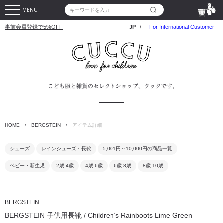
MENU
事前会員登録で5%OFF
JP
/
For International Customer
HOME
›
BERGSTEIN
›
アイテム詳細
シューズ
レインシューズ・長靴
5,001円～10,000円の商品一覧
ベビー・新生児
2歳-4歳
4歳-6歳
6歳-8歳
8歳-10歳
BERGSTEIN
BERGSTEIN 子供用長靴 / Children’s Rainboots Lime Green