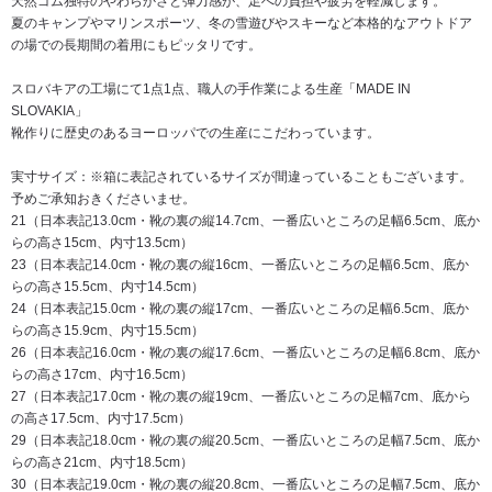
天然ゴム独特のやわらかさと弾力感が、足への負担や疲労を軽減します。
夏のキャンプやマリンスポーツ、冬の雪遊びやスキーなど本格的なアウトドア
の場での長期間の着用にもピッタリです。
スロバキアの工場にて1点1点、職人の手作業による生産「MADE IN
SLOVAKIA」
靴作りに歴史のあるヨーロッパでの生産にこだわっています。
実寸サイズ：※箱に表記されているサイズが間違っていることもございます。
予めご承知おきくださいませ。
21（日本表記13.0cm・靴の裏の縦14.7cm、一番広いところの足幅6.5cm、底か
らの高さ15cm、内寸13.5cm）
23（日本表記14.0cm・靴の裏の縦16cm、一番広いところの足幅6.5cm、底か
らの高さ15.5cm、内寸14.5cm）
24（日本表記15.0cm・靴の裏の縦17cm、一番広いところの足幅6.5cm、底か
らの高さ15.9cm、内寸15.5cm）
26（日本表記16.0cm・靴の裏の縦17.6cm、一番広いところの足幅6.8cm、底か
らの高さ17cm、内寸16.5cm）
27（日本表記17.0cm・靴の裏の縦19cm、一番広いところの足幅7cm、底から
の高さ17.5cm、内寸17.5cm）
29（日本表記18.0cm・靴の裏の縦20.5cm、一番広いところの足幅7.5cm、底か
らの高さ21cm、内寸18.5cm）
30（日本表記19.0cm・靴の裏の縦20.8cm、一番広いところの足幅7.5cm、底か