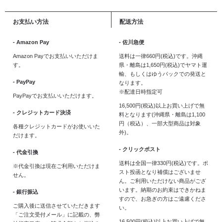
お支払い方法
配送方法
- Amazon Pay
- 佐川急便
Amazon Payでお支払いいただけま
送料は一律660円(税込)です。沖縄
す。
県・離島は1,650円(税込)でヤマト運
輸、もしくはゆうパックでの発送と
- PayPay
なります。
※配達日時指定可
PayPayでお支払いいただけます。
16,500円(税込)以上お買い上げで無
- クレジットカード決済
料となります(沖縄県・離島は1,100
円（税込）、一部大型商品は対象
各種クレジットカードがお使いいた
外)。
だけます。
- クリックポスト
- 代金引換
送料は全国一律330円(税込)です。ポ
※代金引換は現在ご利用いただけま
スト投函となり補償はございませ
せん。
ん。ご利用いただけない商品がござ
います。納期のお約束はできかねま
- 銀行振込
すので、お急ぎの方はご遠慮くださ
ご購入後に送信させていただきます
い。
「ご注文受付メール」に記載の、弊
16,500円(税込)以上お買い上げで無