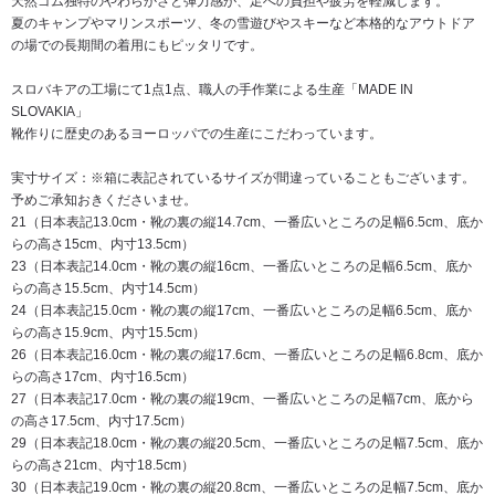
天然ゴム独特のやわらかさと弾力感が、足への負担や疲労を軽減します。
夏のキャンプやマリンスポーツ、冬の雪遊びやスキーなど本格的なアウトドア
の場での長期間の着用にもピッタリです。
スロバキアの工場にて1点1点、職人の手作業による生産「MADE IN
SLOVAKIA」
靴作りに歴史のあるヨーロッパでの生産にこだわっています。
実寸サイズ：※箱に表記されているサイズが間違っていることもございます。
予めご承知おきくださいませ。
21（日本表記13.0cm・靴の裏の縦14.7cm、一番広いところの足幅6.5cm、底か
らの高さ15cm、内寸13.5cm）
23（日本表記14.0cm・靴の裏の縦16cm、一番広いところの足幅6.5cm、底か
らの高さ15.5cm、内寸14.5cm）
24（日本表記15.0cm・靴の裏の縦17cm、一番広いところの足幅6.5cm、底か
らの高さ15.9cm、内寸15.5cm）
26（日本表記16.0cm・靴の裏の縦17.6cm、一番広いところの足幅6.8cm、底か
らの高さ17cm、内寸16.5cm）
27（日本表記17.0cm・靴の裏の縦19cm、一番広いところの足幅7cm、底から
の高さ17.5cm、内寸17.5cm）
29（日本表記18.0cm・靴の裏の縦20.5cm、一番広いところの足幅7.5cm、底か
らの高さ21cm、内寸18.5cm）
30（日本表記19.0cm・靴の裏の縦20.8cm、一番広いところの足幅7.5cm、底か