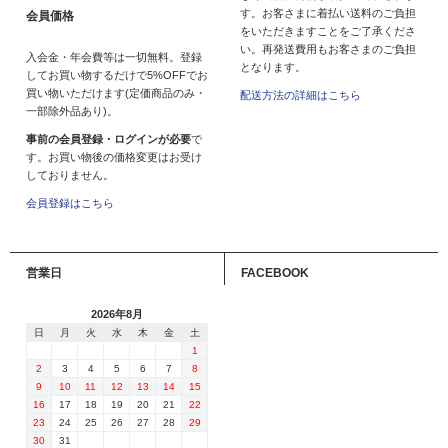
す。お客さまに着払い送料のご負担
会員価格
をいただきますことをご了承くださ
い。再発送費用もお客さまのご負担
入会金・年会費等は一切無料。登録
となります。
してお買い物するだけで5%OFFでお
買い物いただけます(定価商品のみ・
配送方法の詳細はこちら
一部除外品あり)。
事前の会員登録・ログインが必要
で
す。お買い物後の価格変更はお受け
しておりません。
会員登録はこちら
営業日
FACEBOOK
2026年8月
日
月
火
水
木
金
土
1
2
3
4
5
6
7
8
9
10
11
12
13
14
15
16
17
18
19
20
21
22
23
24
25
26
27
28
29
30
31