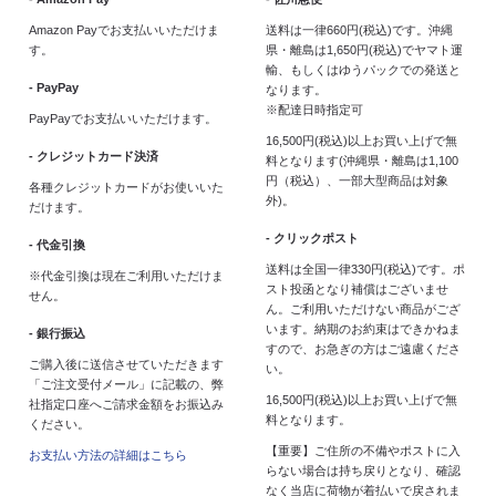
Amazon Payでお支払いいただけま
送料は一律660円(税込)です。沖縄
す。
県・離島は1,650円(税込)でヤマト運
輸、もしくはゆうパックでの発送と
- PayPay
なります。
※配達日時指定可
PayPayでお支払いいただけます。
16,500円(税込)以上お買い上げで無
- クレジットカード決済
料となります(沖縄県・離島は1,100
円（税込）、一部大型商品は対象
各種クレジットカードがお使いいた
外)。
だけます。
- クリックポスト
- 代金引換
送料は全国一律330円(税込)です。ポ
※代金引換は現在ご利用いただけま
スト投函となり補償はございませ
せん。
ん。ご利用いただけない商品がござ
います。納期のお約束はできかねま
- 銀行振込
すので、お急ぎの方はご遠慮くださ
ご購入後に送信させていただきます
い。
「ご注文受付メール」に記載の、弊
16,500円(税込)以上お買い上げで無
社指定口座へご請求金額をお振込み
料となります。
ください。
【重要】ご住所の不備やポストに入
お支払い方法の詳細はこちら
らない場合は持ち戻りとなり、確認
なく当店に荷物が着払いで戻されま