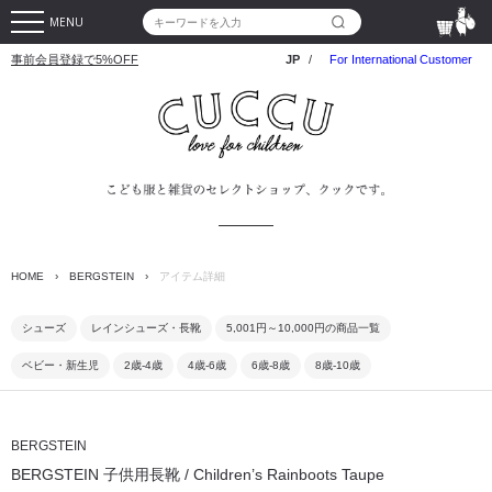
MENU
事前会員登録で5%OFF
JP
/
For International Customer
HOME
›
BERGSTEIN
›
アイテム詳細
シューズ
レインシューズ・長靴
5,001円～10,000円の商品一覧
ベビー・新生児
2歳-4歳
4歳-6歳
6歳-8歳
8歳-10歳
BERGSTEIN
BERGSTEIN 子供用長靴 / Children’s Rainboots Taupe