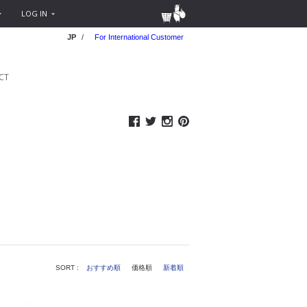
LOG IN
JP
/
For International Customer
CT
SORT :
おすすめ順
価格順
新着順