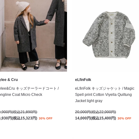
ylee & Cru
eLfinFolk
ylee&Cru キッズテーラードコート /
eLfinFolk キッズジャケット / Magic
ngline Coat Micro Check
Spell print Cotton Viyella Quiltung
Jacket light gray
9,900円(税込21,890円)
20,000円(税込22,000円)
3,930円(税込15,323円)
14,000円(税込15,400円)
30% OFF
30% OFF