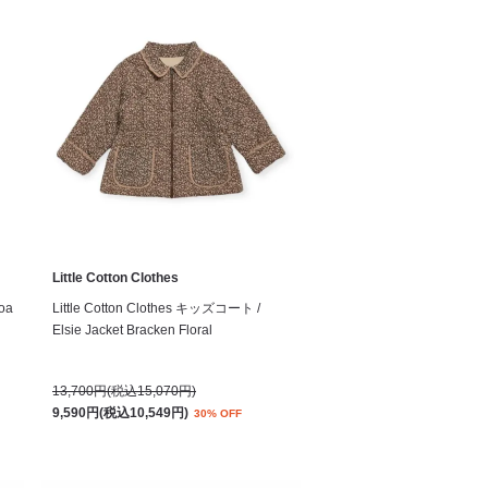
Little Cotton Clothes
oa
Little Cotton Clothes キッズコート /
Elsie Jacket Bracken Floral
13,700円(税込15,070円)
9,590円(税込10,549円)
30% OFF