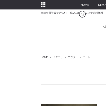
HOME
NEW A
事前会員登録で5%OFF
税込16500円以上で送料無料
A
HOME
›
カテゴリ
›
アウター
›
コート