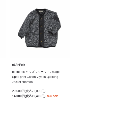
eLfinFolk
eLfinFolk キッズジャケット / Magic
Spell print Cotton Viyella Quiltung
Jacket charcoal
20,000円(税込22,000円)
14,000円(税込15,400円)
30% OFF