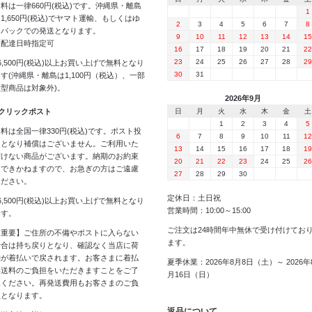
料は一律660円(税込)です。沖縄県・離島
1
1,650円(税込)でヤマト運輸、もしくはゆ
2
3
4
5
6
7
8
うパックでの発送となります。
9
10
11
12
13
14
15
※配達日時指定可
16
17
18
19
20
21
22
23
24
25
26
27
28
29
6,500円(税込)以上お買い上げで無料となり
30
31
す(沖縄県・離島は1,100円（税込）、一部
大型商品は対象外)。
2026年9月
 クリックポスト
日
月
火
水
木
金
土
1
2
3
4
5
料は全国一律330円(税込)です。ポスト投
6
7
8
9
10
11
12
函となり補償はございません。ご利用いた
13
14
15
16
17
18
19
だけない商品がございます。納期のお約束
20
21
22
23
24
25
26
はできかねますので、お急ぎの方はご遠慮
27
28
29
30
ください。
定休日：土日祝
6,500円(税込)以上お買い上げで無料となり
営業時間：10:00～15:00
ます。
ご注文は24時間年中無休で受け付けてお
【重要】ご住所の不備やポストに入らない
ます。
場合は持ち戻りとなり、確認なく当店に荷
物が着払いで戻されます。お客さまに着払
夏季休業：2026年8月8日（土）～ 2026年
い送料のご負担をいただきますことをご了
月16日（日）
承ください。再発送費用もお客さまのご負
担となります。
返品について