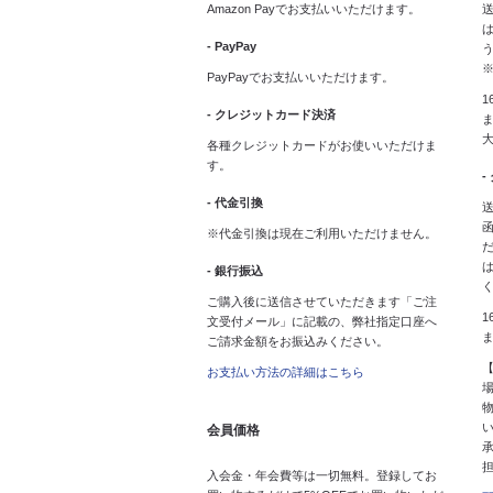
Amazon Payでお支払いいただけます。
送
は
- PayPay
PayPayでお支払いいただけます。
1
- クレジットカード決済
ま
各種クレジットカードがお使いいただけま
す。
-
- 代金引換
送
※代金引換は現在ご利用いただけません。
- 銀行振込
ご購入後に送信させていただきます「ご注
1
文受付メール」に記載の、弊社指定口座へ
ご請求金額をお振込みください。
お支払い方法の詳細はこちら
会員価格
入会金・年会費等は一切無料。登録してお