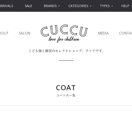
RRIVALS
SALE
BRANDS
CATEGORIES
TYPES
HELP
BOUT
SALON
MEDIA
CONTA
COAT
コートの一覧