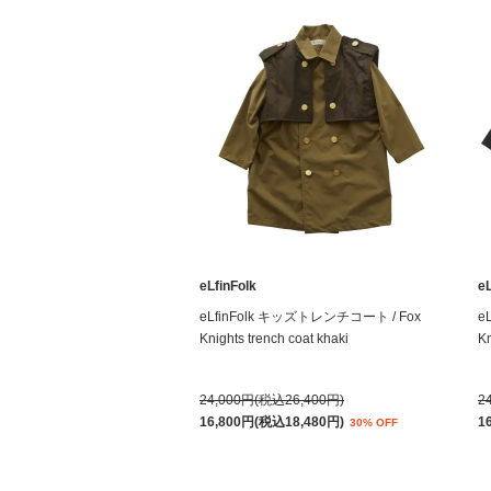
eLfinFolk
eL
eLfinFolk キッズトレンチコート / Fox
e
Knights trench coat khaki
Kn
24,000円(税込26,400円)
2
16,800円(税込18,480円)
1
30% OFF