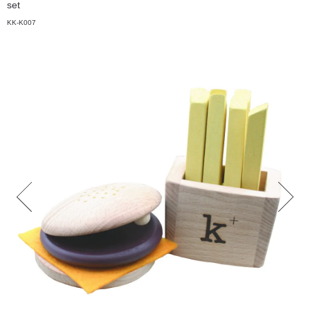
set
KK-K007