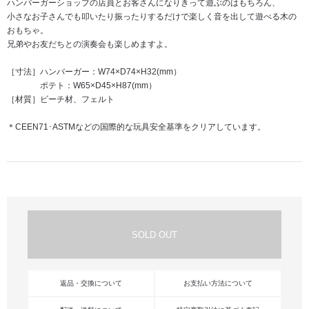
ハンバーガーショップの店員とお客さんになりきって遊ぶのはもちろん、
小さなお子さんでも叩いたり振ったりするだけで楽しく音を出して遊べる木の
おもちゃ。
兄弟やお友だちとの演奏会も楽しめますよ。
［寸法］ハンバーガー：W74×D74×H32(mm）
ポテト：W65×D45×H87(mm）
［材質］ビーチ材、フェルト
＊CEEN71･ASTMなどの国際的な玩具安全基準をクリアしています。
返品・交換について
お支払い方法について