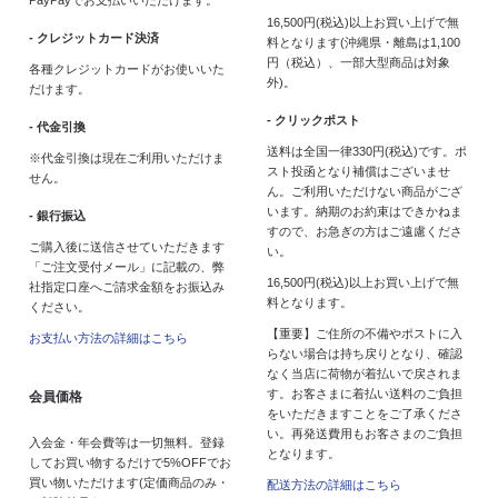
16,500円(税込)以上お買い上げで無
- クレジットカード決済
料となります(沖縄県・離島は1,100
円（税込）、一部大型商品は対象
各種クレジットカードがお使いいた
外)。
だけます。
- クリックポスト
- 代金引換
送料は全国一律330円(税込)です。ポ
※代金引換は現在ご利用いただけま
スト投函となり補償はございませ
せん。
ん。ご利用いただけない商品がござ
います。納期のお約束はできかねま
- 銀行振込
すので、お急ぎの方はご遠慮くださ
ご購入後に送信させていただきます
い。
「ご注文受付メール」に記載の、弊
16,500円(税込)以上お買い上げで無
社指定口座へご請求金額をお振込み
料となります。
ください。
【重要】ご住所の不備やポストに入
お支払い方法の詳細はこちら
らない場合は持ち戻りとなり、確認
なく当店に荷物が着払いで戻されま
す。お客さまに着払い送料のご負担
会員価格
をいただきますことをご了承くださ
い。再発送費用もお客さまのご負担
入会金・年会費等は一切無料。登録
となります。
してお買い物するだけで5%OFFでお
買い物いただけます(定価商品のみ・
配送方法の詳細はこちら