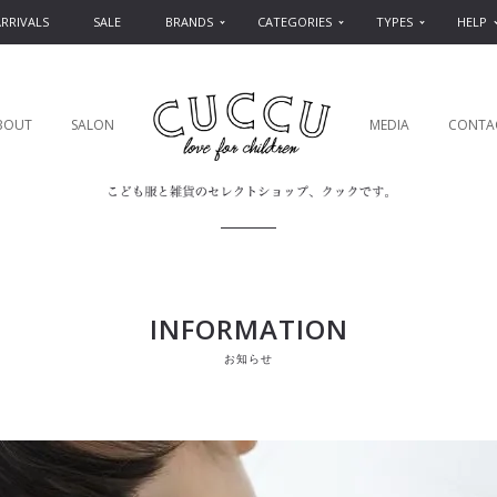
RRIVALS
SALE
BRANDS
CATEGORIES
TYPES
HELP
BOUT
SALON
MEDIA
CONTA
INFORMATION
お知らせ