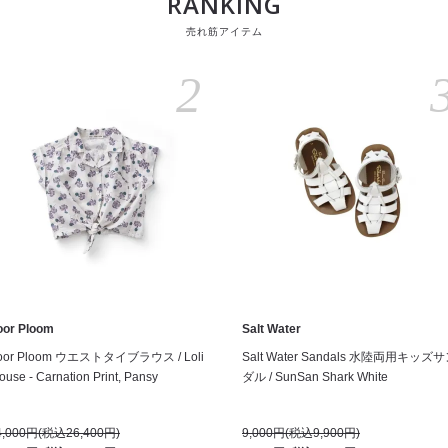
RANKING
売れ筋アイテム
2
oor Ploom
Salt Water
oor Ploom ウエストタイブラウス / Loli
Salt Water Sandals 水陸両用キッズ
ouse - Carnation Print, Pansy
ダル / SunSan Shark White
4,000円(税込26,400円)
9,000円(税込9,900円)