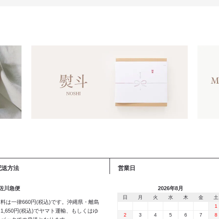
配送方法
営業日
 佐川急便
2026年8月
日
月
火
水
木
金
土
料は一律660円(税込)です。沖縄県・離島
1
1,650円(税込)でヤマト運輸、もしくはゆ
2
3
4
5
6
7
8