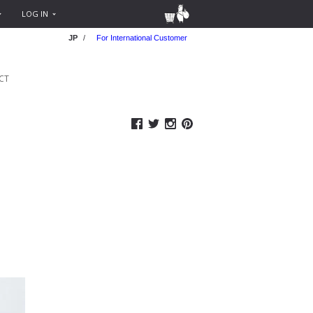
LOG IN
JP
/
For International Customer
CT