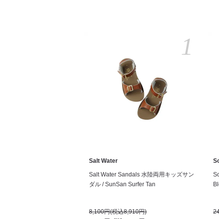
1
Salt Water
S
Salt Water Sandals 水陸両用キッズサン
S
ダル / SunSan Surfer Tan
Bl
8,100円(税込8,910円)
2