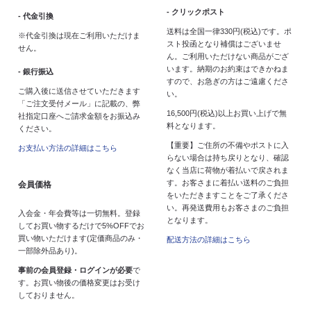
- クリックポスト
- 代金引換
送料は全国一律330円(税込)です。ポ
※代金引換は現在ご利用いただけま
スト投函となり補償はございませ
せん。
ん。ご利用いただけない商品がござ
います。納期のお約束はできかねま
- 銀行振込
すので、お急ぎの方はご遠慮くださ
ご購入後に送信させていただきます
い。
「ご注文受付メール」に記載の、弊
16,500円(税込)以上お買い上げで無
社指定口座へご請求金額をお振込み
料となります。
ください。
【重要】ご住所の不備やポストに入
お支払い方法の詳細はこちら
らない場合は持ち戻りとなり、確認
なく当店に荷物が着払いで戻されま
す。お客さまに着払い送料のご負担
会員価格
をいただきますことをご了承くださ
い。再発送費用もお客さまのご負担
入会金・年会費等は一切無料。登録
となります。
してお買い物するだけで5%OFFでお
買い物いただけます(定価商品のみ・
配送方法の詳細はこちら
一部除外品あり)。
事前の会員登録・ログインが必要
で
す。お買い物後の価格変更はお受け
しておりません。