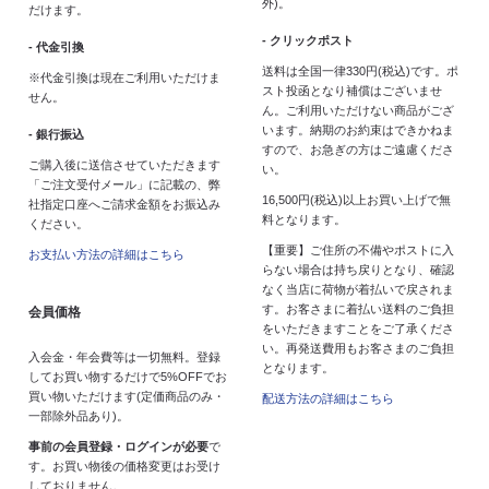
外)。
だけます。
- クリックポスト
- 代金引換
送料は全国一律330円(税込)です。ポ
※代金引換は現在ご利用いただけま
スト投函となり補償はございませ
せん。
ん。ご利用いただけない商品がござ
います。納期のお約束はできかねま
- 銀行振込
すので、お急ぎの方はご遠慮くださ
ご購入後に送信させていただきます
い。
「ご注文受付メール」に記載の、弊
16,500円(税込)以上お買い上げで無
社指定口座へご請求金額をお振込み
料となります。
ください。
【重要】ご住所の不備やポストに入
お支払い方法の詳細はこちら
らない場合は持ち戻りとなり、確認
なく当店に荷物が着払いで戻されま
す。お客さまに着払い送料のご負担
会員価格
をいただきますことをご了承くださ
い。再発送費用もお客さまのご負担
入会金・年会費等は一切無料。登録
となります。
してお買い物するだけで5%OFFでお
買い物いただけます(定価商品のみ・
配送方法の詳細はこちら
一部除外品あり)。
事前の会員登録・ログインが必要
で
す。お買い物後の価格変更はお受け
しておりません。