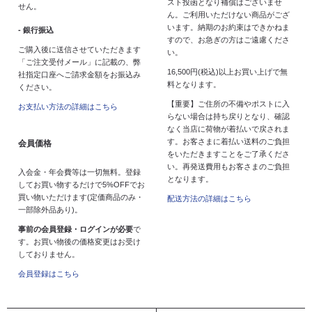
スト投函となり補償はございませ
せん。
ん。ご利用いただけない商品がござ
います。納期のお約束はできかねま
- 銀行振込
すので、お急ぎの方はご遠慮くださ
ご購入後に送信させていただきます
い。
「ご注文受付メール」に記載の、弊
16,500円(税込)以上お買い上げで無
社指定口座へご請求金額をお振込み
料となります。
ください。
【重要】ご住所の不備やポストに入
お支払い方法の詳細はこちら
らない場合は持ち戻りとなり、確認
なく当店に荷物が着払いで戻されま
す。お客さまに着払い送料のご負担
会員価格
をいただきますことをご了承くださ
い。再発送費用もお客さまのご負担
入会金・年会費等は一切無料。登録
となります。
してお買い物するだけで5%OFFでお
買い物いただけます(定価商品のみ・
配送方法の詳細はこちら
一部除外品あり)。
事前の会員登録・ログインが必要
で
す。お買い物後の価格変更はお受け
しておりません。
会員登録はこちら