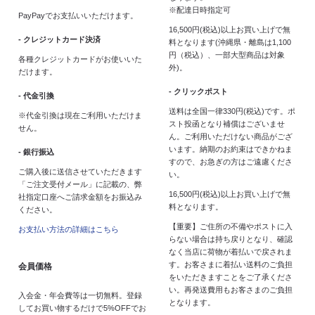
※配達日時指定可
PayPayでお支払いいただけます。
16,500円(税込)以上お買い上げで無
- クレジットカード決済
料となります(沖縄県・離島は1,100
円（税込）、一部大型商品は対象
各種クレジットカードがお使いいた
外)。
だけます。
- クリックポスト
- 代金引換
送料は全国一律330円(税込)です。ポ
※代金引換は現在ご利用いただけま
スト投函となり補償はございませ
せん。
ん。ご利用いただけない商品がござ
います。納期のお約束はできかねま
- 銀行振込
すので、お急ぎの方はご遠慮くださ
ご購入後に送信させていただきます
い。
「ご注文受付メール」に記載の、弊
16,500円(税込)以上お買い上げで無
社指定口座へご請求金額をお振込み
料となります。
ください。
【重要】ご住所の不備やポストに入
お支払い方法の詳細はこちら
らない場合は持ち戻りとなり、確認
なく当店に荷物が着払いで戻されま
す。お客さまに着払い送料のご負担
会員価格
をいただきますことをご了承くださ
い。再発送費用もお客さまのご負担
入会金・年会費等は一切無料。登録
となります。
してお買い物するだけで5%OFFでお