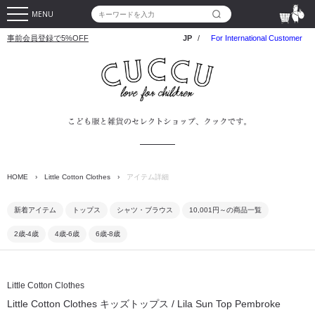
MENU
事前会員登録で5%OFF
JP
/
For International Customer
HOME
›
Little Cotton Clothes
›
アイテム詳細
新着アイテム
トップス
シャツ・ブラウス
10,001円～の商品一覧
2歳-4歳
4歳-6歳
6歳-8歳
Little Cotton Clothes
Little Cotton Clothes キッズトップス / Lila Sun Top Pembroke