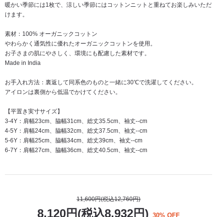
暖かい季節には1枚で、涼しい季節にはコットンニットと重ねてお楽しみいただ
けます。
素材：100% オーガニックコットン
やわらかく通気性に優れたオーガニックコットンを使用。
お子さまの肌にやさしく、環境にも配慮した素材です。
Made in India
お手入れ方法：裏返して同系色のものと一緒に30℃で洗濯してください。
アイロンは裏側から低温でかけてください。
【平置き実寸サイズ】
3-4Y：肩幅23cm、脇幅31cm、総丈35.5cm、袖丈--cm
4-5Y：肩幅24cm、脇幅32cm、総丈37.5cm、袖丈--cm
5-6Y：肩幅25cm、脇幅34cm、総丈39cm、袖丈--cm
6-7Y：肩幅27cm、脇幅36cm、総丈40.5cm、袖丈--cm
11,600円(税込12,760円)
8,120円(税込8,932円)
30% OFF