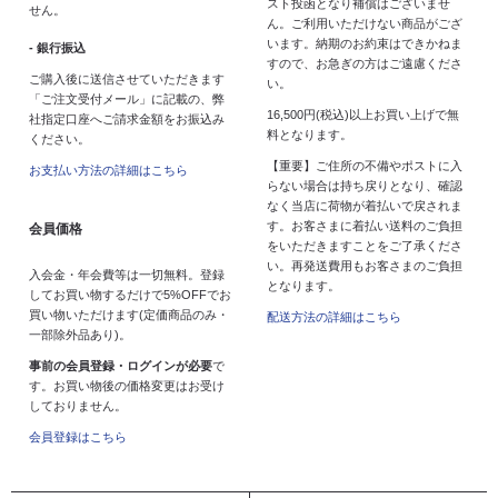
スト投函となり補償はございませ
せん。
ん。ご利用いただけない商品がござ
います。納期のお約束はできかねま
- 銀行振込
すので、お急ぎの方はご遠慮くださ
ご購入後に送信させていただきます
い。
「ご注文受付メール」に記載の、弊
16,500円(税込)以上お買い上げで無
社指定口座へご請求金額をお振込み
料となります。
ください。
【重要】ご住所の不備やポストに入
お支払い方法の詳細はこちら
らない場合は持ち戻りとなり、確認
なく当店に荷物が着払いで戻されま
す。お客さまに着払い送料のご負担
会員価格
をいただきますことをご了承くださ
い。再発送費用もお客さまのご負担
入会金・年会費等は一切無料。登録
となります。
してお買い物するだけで5%OFFでお
買い物いただけます(定価商品のみ・
配送方法の詳細はこちら
一部除外品あり)。
事前の会員登録・ログインが必要
で
す。お買い物後の価格変更はお受け
しておりません。
会員登録はこちら