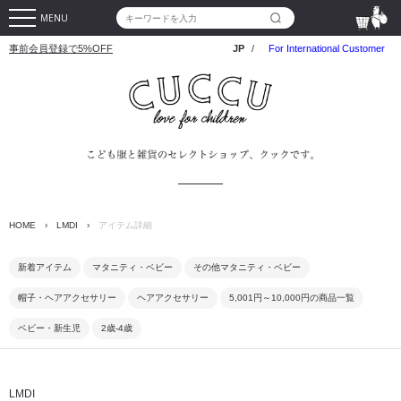
MENU
事前会員登録で5%OFF
JP
/
For International Customer
HOME
›
LMDI
›
アイテム詳細
新着アイテム
マタニティ・ベビー
その他マタニティ・ベビー
帽子・ヘアアクセサリー
ヘアアクセサリー
5,001円～10,000円の商品一覧
ベビー・新生児
2歳-4歳
LMDI