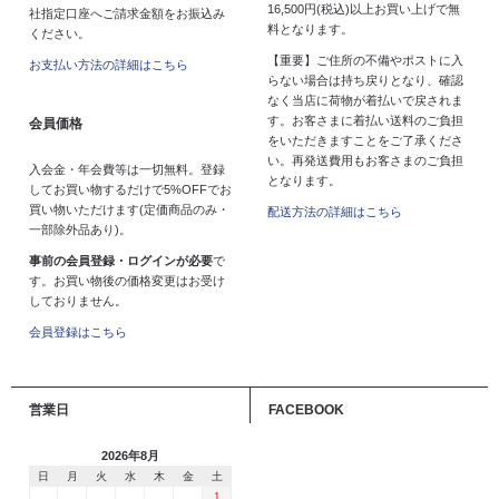
16,500円(税込)以上お買い上げで無
社指定口座へご請求金額をお振込み
料となります。
ください。
【重要】ご住所の不備やポストに入
お支払い方法の詳細はこちら
らない場合は持ち戻りとなり、確認
なく当店に荷物が着払いで戻されま
す。お客さまに着払い送料のご負担
会員価格
をいただきますことをご了承くださ
い。再発送費用もお客さまのご負担
入会金・年会費等は一切無料。登録
となります。
してお買い物するだけで5%OFFでお
買い物いただけます(定価商品のみ・
配送方法の詳細はこちら
一部除外品あり)。
事前の会員登録・ログインが必要
で
す。お買い物後の価格変更はお受け
しておりません。
会員登録はこちら
営業日
FACEBOOK
2026年8月
日
月
火
水
木
金
土
1