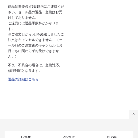
商品到着後必ず3日以内にご連絡くだ
さい。セール品の返品・交換はお受
けしておりません。
ご返品には返品手数料がかかりま
す。
※ご注文日から5日を経過しましたご
注文はキャンセルできません。（セ
ール品のご注文後のキャンセルはお
日にちに関わらずお受けできませ
ん。）
不良・不具合の場合は、交換対応、
修理対応となります。
返品の詳細はこちら
HOME
ABOUT
BLOG