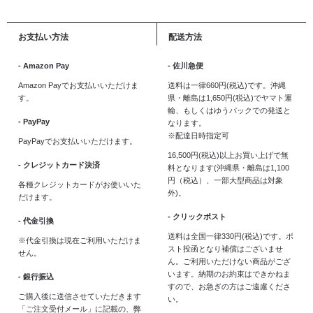
お支払い方法
配送方法
- Amazon Pay
- 佐川急便
Amazon Payでお支払いいただけま
送料は一律660円(税込)です。沖縄
す。
県・離島は1,650円(税込)でヤマト運
輸、もしくはゆうパックでの発送と
- PayPay
なります。
※配達日時指定可
PayPayでお支払いいただけます。
16,500円(税込)以上お買い上げで無
- クレジットカード決済
料となります(沖縄県・離島は1,100
円（税込）、一部大型商品は対象
各種クレジットカードがお使いいた
外)。
だけます。
- クリックポスト
- 代金引換
送料は全国一律330円(税込)です。ポ
※代金引換は現在ご利用いただけま
スト投函となり補償はございませ
せん。
ん。ご利用いただけない商品がござ
います。納期のお約束はできかねま
- 銀行振込
すので、お急ぎの方はご遠慮くださ
ご購入後に送信させていただきます
い。
「ご注文受付メール」に記載の、弊