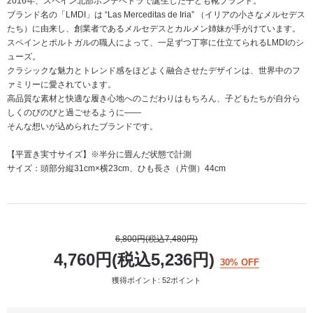
2016年、スペイン北部ポンテベドラで誕生した子ども靴ブランド。
ブランド名の「LMDI」は “Las Merceditas de Iria” （イリアの小さなメルセデス
たち）に由来し、創業者であるメルセデスとカルメン姉妹が手がけています。
スペインとポルトガルの職人によって、一足ずつ丁寧に仕立てられるLMDIのシ
ューズ。
クラシックな魅力とトレンド感をほどよく融合させたデザインは、世界中のフ
ァミリーに愛されています。
高品質な素材と快適な履き心地へのこだわりはもちろん、子どもたちが自分ら
しくのびのびと過ごせるように――
そんな想いが込められたブランドです。
【平置き実寸サイズ】※半分に畳んだ状態で計測
サイズ：頭部分縦31cm×横23cm、ひも長さ（片側）44cm
6,800円(税込7,480円)
4,760円(税込5,236円)
30% OFF
獲得ポイント: 52ポイント