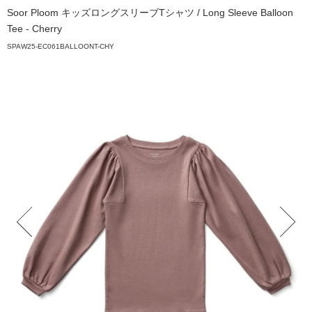
Soor Ploom キッズロングスリーブTシャツ / Long Sleeve Balloon
Tee - Cherry
SPAW25-EC061BALLOONT-CHY