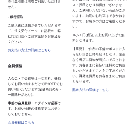
※代金引換は現在ご利用いただけま
スト投函となり補償はございませ
せん。
ん。ご利用いただけない商品がござ
います。納期のお約束はできかねま
- 銀行振込
すので、お急ぎの方はご遠慮くださ
ご購入後に送信させていただきます
い。
「ご注文受付メール」に記載の、弊
16,500円(税込)以上お買い上げで無
社指定口座へご請求金額をお振込み
料となります。
ください。
【重要】ご住所の不備やポストに入
お支払い方法の詳細はこちら
らない場合は持ち戻りとなり、確認
なく当店に荷物が着払いで戻されま
す。お客さまに着払い送料のご負担
会員価格
をいただきますことをご了承くださ
い。再発送費用もお客さまのご負担
入会金・年会費等は一切無料。登録
となります。
してお買い物するだけで5%OFFでお
買い物いただけます(定価商品のみ・
配送方法の詳細はこちら
一部除外品あり)。
事前の会員登録・ログインが必要
で
す。お買い物後の価格変更はお受け
しておりません。
会員登録はこちら