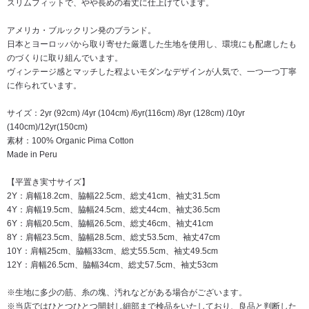
スリムフィットで、やや長めの着丈に仕上げています。
アメリカ・ブルックリン発のブランド。
日本とヨーロッパから取り寄せた厳選した生地を使用し、環境にも配慮したも
のづくりに取り組んでいます。
ヴィンテージ感とマッチした程よいモダンなデザインが人気で、一つ一つ丁寧
に作られています。
サイズ：2yr (92cm) /4yr (104cm) /6yr(116cm) /8yr (128cm) /10yr
(140cm)/12yr(150cm)
素材：100% Organic Pima Cotton
Made in Peru
【平置き実寸サイズ】
2Y：肩幅18.2cm、脇幅22.5cm、総丈41cm、袖丈31.5cm
4Y：肩幅19.5cm、脇幅24.5cm、総丈44cm、袖丈36.5cm
6Y：肩幅20.5cm、脇幅26.5cm、総丈46cm、袖丈41cm
8Y：肩幅23.5cm、脇幅28.5cm、総丈53.5cm、袖丈47cm
10Y：肩幅25cm、脇幅33cm、総丈55.5cm、袖丈49.5cm
12Y：肩幅26.5cm、脇幅34cm、総丈57.5cm、袖丈53cm
※生地に多少の筋、糸の塊、汚れなどがある場合がございます。
※当店ではひとつひとつ開封し細部まで検品をいたしており、良品と判断した