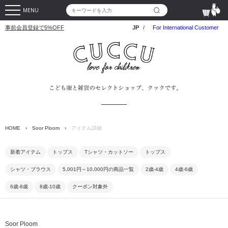
MENU
事前会員登録で5%OFF
JP
/
For International Customer
HOME
›
Soor Ploom
›
アイテム詳細
新着アイテム
トップス
Tシャツ・カットソー
トップス
シャツ・ブラウス
5,001円～10,000円の商品一覧
2歳-4歳
4歳-6歳
6歳-8歳
8歳-10歳
クーポン対象外
Soor Ploom