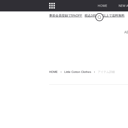
HOME
NEW A
事前会員登録で5%OFF
税込16500円以上で送料無料
A
HOME
›
Little Cotton Clothes
›
アイテム詳細