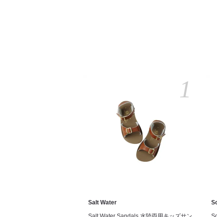
1
Salt Water
S
Salt Water Sandals 水陸両用キッズサン
S