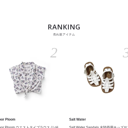
RANKING
売れ筋アイテム
2
oor Ploom
Salt Water
oor Ploom ウエストタイブラウス / Loli
Salt Water Sandals 水陸両用キッズ