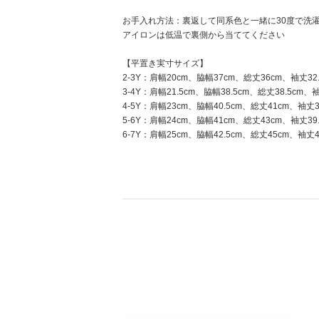
お手入れ方法：裏返して同系色と一緒に30度で洗
アイロンは低温で裏側から当ててください
【平置き実寸サイズ】
2-3Y：肩幅20cm、脇幅37cm、総丈36cm、袖丈32.
3-4Y：肩幅21.5cm、脇幅38.5cm、総丈38.5cm、
4-5Y：肩幅23cm、脇幅40.5cm、総丈41cm、袖丈3
5-6Y：肩幅24cm、脇幅41cm、総丈43cm、袖丈39.
6-7Y：肩幅25cm、脇幅42.5cm、総丈45cm、袖丈42