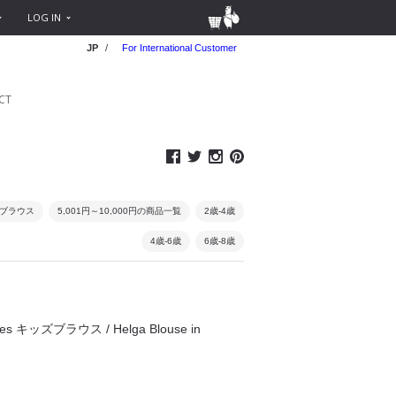
LOG IN
JP
/
For International Customer
CT
ブラウス
5,001円～10,000円の商品一覧
2歳-4歳
4歳-6歳
6歳-8歳
lothes キッズブラウス / Helga Blouse in