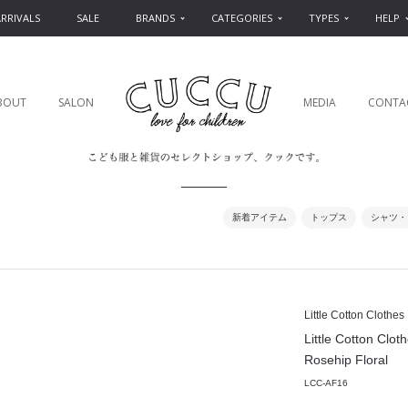
RRIVALS
SALE
BRANDS
CATEGORIES
TYPES
HELP
BOUT
SALON
MEDIA
CONTA
新着アイテム
トップス
シャツ・
Little Cotton Clothes
Little Cotton C
Rosehip Floral
LCC-AF16