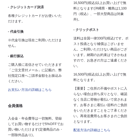
16,500円(税込)以上お買い上げで無
- クレジットカード決済
料となります(沖縄県・離島は1,100
円（税込）、一部大型商品は対象
各種クレジットカードがお使いいた
外)。
だけます。
- クリックポスト
- 代金引換
送料は全国一律330円(税込)です。ポ
※代金引換は現在ご利用いただけま
スト投函となり補償はございませ
せん。
ん。ご利用いただけない商品がござ
います。納期のお約束はできかねま
- 銀行振込
すので、お急ぎの方はご遠慮くださ
ご購入後に送信させていただきます
い。
「ご注文受付メール」に記載の、弊
16,500円(税込)以上お買い上げで無
社指定口座へご請求金額をお振込み
料となります。
ください。
【重要】ご住所の不備やポストに入
お支払い方法の詳細はこちら
らない場合は持ち戻りとなり、確認
なく当店に荷物が着払いで戻されま
す。お客さまに着払い送料のご負担
会員価格
をいただきますことをご了承くださ
い。再発送費用もお客さまのご負担
入会金・年会費等は一切無料。登録
となります。
してお買い物するだけで5%OFFでお
買い物いただけます(定価商品のみ・
配送方法の詳細はこちら
一部除外品あり)。