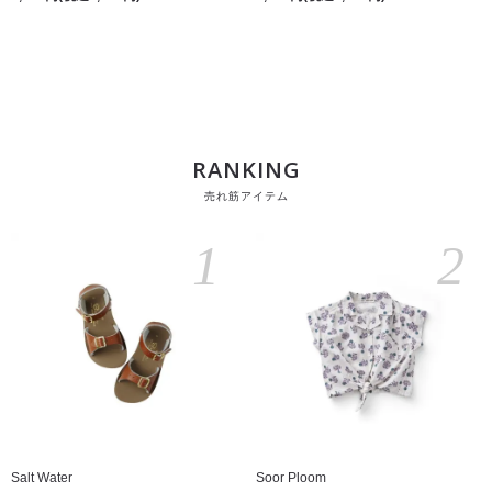
RANKING
売れ筋アイテム
1
2
Salt Water
Soor Ploom