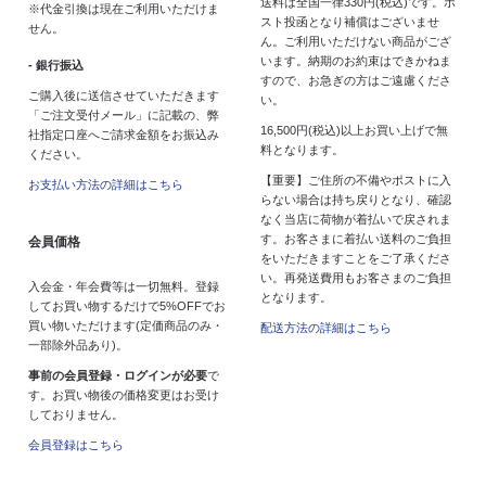
送料は全国一律330円(税込)です。ポ
※代金引換は現在ご利用いただけま
スト投函となり補償はございませ
せん。
ん。ご利用いただけない商品がござ
います。納期のお約束はできかねま
- 銀行振込
すので、お急ぎの方はご遠慮くださ
ご購入後に送信させていただきます
い。
「ご注文受付メール」に記載の、弊
16,500円(税込)以上お買い上げで無
社指定口座へご請求金額をお振込み
料となります。
ください。
【重要】ご住所の不備やポストに入
お支払い方法の詳細はこちら
らない場合は持ち戻りとなり、確認
なく当店に荷物が着払いで戻されま
す。お客さまに着払い送料のご負担
会員価格
をいただきますことをご了承くださ
い。再発送費用もお客さまのご負担
入会金・年会費等は一切無料。登録
となります。
してお買い物するだけで5%OFFでお
買い物いただけます(定価商品のみ・
配送方法の詳細はこちら
一部除外品あり)。
事前の会員登録・ログインが必要
で
す。お買い物後の価格変更はお受け
しておりません。
会員登録はこちら