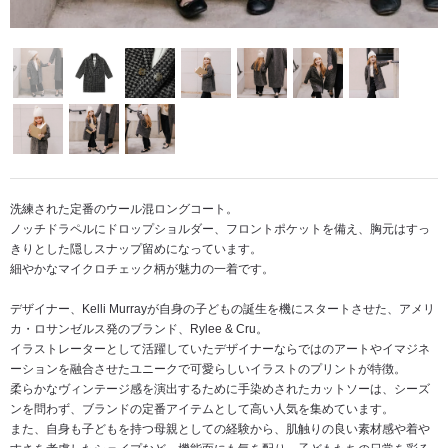
洗練された定番のウール混ロングコート。
ノッチドラペルにドロップショルダー、フロントポケットを備え、胸元はすっ
きりとした隠しスナップ留めになっています。
細やかなマイクロチェック柄が魅力の一着です。
デザイナー、Kelli Murrayが自身の子どもの誕生を機にスタートさせた、アメリ
カ・ロサンゼルス発のブランド、Rylee & Cru。
イラストレーターとして活躍していたデザイナーならではのアートやイマジネ
ーションを融合させたユニークで可愛らしいイラストのプリントが特徴。
柔らかなヴィンテージ感を演出するために手染めされたカットソーは、シーズ
ンを問わず、ブランドの定番アイテムとして高い人気を集めています。
また、自身も子どもを持つ母親としての経験から、肌触りの良い素材感や着や