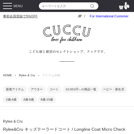
MENU
事前会員登録で5%OFF
JP
/
For International Customer
HOME
›
Rylee & Cru
›
アイテム詳細
新着アイテム
アウター
コート
10,001円～の商品一覧
ベビー・新生児
2歳-4歳
4歳-6歳
8歳-10歳
Rylee & Cru
Rylee&Cru キッズテーラードコート / Longline Coat Micro Check