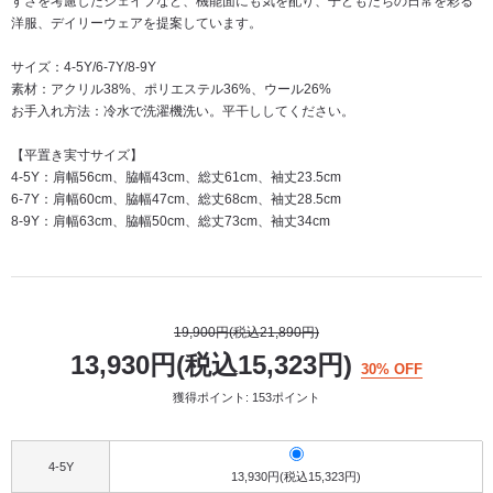
すさを考慮したシェイプなど、機能面にも気を配り、子どもたちの日常を彩る
洋服、デイリーウェアを提案しています。
サイズ：4-5Y/6-7Y/8-9Y
素材：アクリル38%、ポリエステル36%、ウール26%
お手入れ方法：冷水で洗濯機洗い。平干ししてください。
【平置き実寸サイズ】
4-5Y：肩幅56cm、脇幅43cm、総丈61cm、袖丈23.5cm
6-7Y：肩幅60cm、脇幅47cm、総丈68cm、袖丈28.5cm
8-9Y：肩幅63cm、脇幅50cm、総丈73cm、袖丈34cm
19,900円(税込21,890円)
13,930円(税込15,323円)
30% OFF
獲得ポイント: 153ポイント
4-5Y
13,930円(税込15,323円)