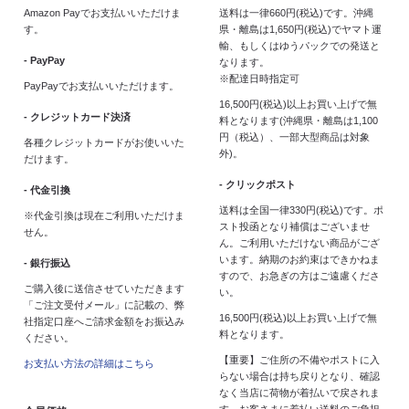
Amazon Payでお支払いいただけま
送料は一律660円(税込)です。沖縄
す。
県・離島は1,650円(税込)でヤマト運
輸、もしくはゆうパックでの発送と
- PayPay
なります。
※配達日時指定可
PayPayでお支払いいただけます。
16,500円(税込)以上お買い上げで無
- クレジットカード決済
料となります(沖縄県・離島は1,100
円（税込）、一部大型商品は対象
各種クレジットカードがお使いいた
外)。
だけます。
- クリックポスト
- 代金引換
送料は全国一律330円(税込)です。ポ
※代金引換は現在ご利用いただけま
スト投函となり補償はございませ
せん。
ん。ご利用いただけない商品がござ
います。納期のお約束はできかねま
- 銀行振込
すので、お急ぎの方はご遠慮くださ
ご購入後に送信させていただきます
い。
「ご注文受付メール」に記載の、弊
16,500円(税込)以上お買い上げで無
社指定口座へご請求金額をお振込み
料となります。
ください。
【重要】ご住所の不備やポストに入
お支払い方法の詳細はこちら
らない場合は持ち戻りとなり、確認
なく当店に荷物が着払いで戻されま
す。お客さまに着払い送料のご負担