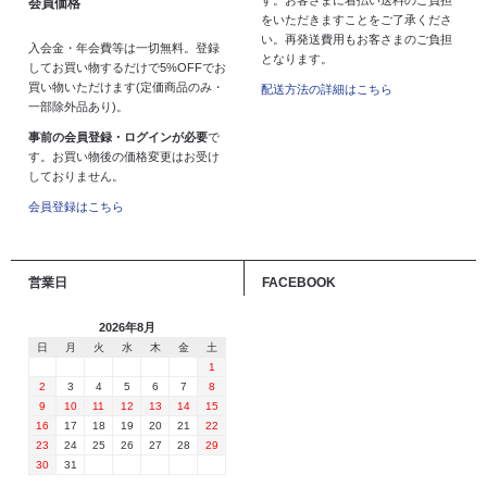
会員価格
をいただきますことをご了承くださ
い。再発送費用もお客さまのご負担
入会金・年会費等は一切無料。登録
となります。
してお買い物するだけで5%OFFでお
買い物いただけます(定価商品のみ・
配送方法の詳細はこちら
一部除外品あり)。
事前の会員登録・ログインが必要
で
す。お買い物後の価格変更はお受け
しておりません。
会員登録はこちら
営業日
FACEBOOK
2026年8月
日
月
火
水
木
金
土
1
2
3
4
5
6
7
8
9
10
11
12
13
14
15
16
17
18
19
20
21
22
23
24
25
26
27
28
29
30
31