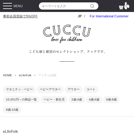
MENU
事前会員登録で5%OFF
JP
/
For International Customer
HOME
›
eLfinFolk
›
アイテム詳細
マタニティ・ベビー
ベビーアウター
アウター
コート
10,001円～の商品一覧
ベビー・新生児
2歳-4歳
4歳-6歳
6歳-8歳
8歳-10歳
eLfinFolk