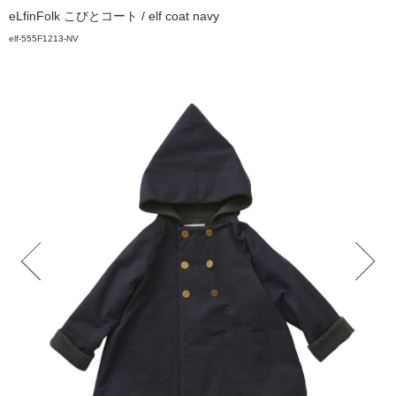
eLfinFolk こびとコート / elf coat navy
elf-555F1213-NV