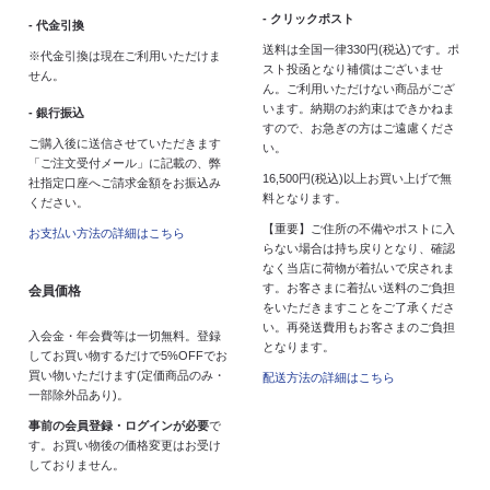
- クリックポスト
- 代金引換
送料は全国一律330円(税込)です。ポ
※代金引換は現在ご利用いただけま
スト投函となり補償はございませ
せん。
ん。ご利用いただけない商品がござ
います。納期のお約束はできかねま
- 銀行振込
すので、お急ぎの方はご遠慮くださ
ご購入後に送信させていただきます
い。
「ご注文受付メール」に記載の、弊
16,500円(税込)以上お買い上げで無
社指定口座へご請求金額をお振込み
料となります。
ください。
【重要】ご住所の不備やポストに入
お支払い方法の詳細はこちら
らない場合は持ち戻りとなり、確認
なく当店に荷物が着払いで戻されま
す。お客さまに着払い送料のご負担
会員価格
をいただきますことをご了承くださ
い。再発送費用もお客さまのご負担
入会金・年会費等は一切無料。登録
となります。
してお買い物するだけで5%OFFでお
買い物いただけます(定価商品のみ・
配送方法の詳細はこちら
一部除外品あり)。
事前の会員登録・ログインが必要
で
す。お買い物後の価格変更はお受け
しておりません。