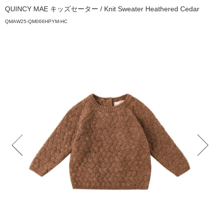
QUINCY MAE キッズセーター / Knit Sweater Heathered Cedar
QMAW25-QM066HPYM-HC