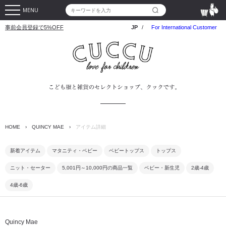
MENU
事前会員登録で5%OFF
JP
/
For International Customer
HOME
›
QUINCY MAE
›
アイテム詳細
新着アイテム
マタニティ・ベビー
ベビートップス
トップス
ニット・セーター
5,001円～10,000円の商品一覧
ベビー・新生児
2歳-4歳
4歳-6歳
Quincy Mae