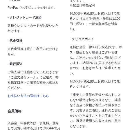
※配達日時指定可
PayPayでお支払いいただけます。
16,500円(税込)以上お買い上げで無
- クレジットカード決済
料となります(沖縄県・離島は1,100
円（税込）、一部大型商品は対象
各種クレジットカードがお使いいた
外)。
だけます。
- クリックポスト
- 代金引換
送料は全国一律330円(税込)です。ポ
※代金引換は現在ご利用いただけま
スト投函となり補償はございませ
せん。
ん。ご利用いただけない商品がござ
います。納期のお約束はできかねま
- 銀行振込
すので、お急ぎの方はご遠慮くださ
ご購入後に送信させていただきます
い。
「ご注文受付メール」に記載の、弊
16,500円(税込)以上お買い上げで無
社指定口座へご請求金額をお振込み
料となります。
ください。
【重要】ご住所の不備やポストに入
お支払い方法の詳細はこちら
らない場合は持ち戻りとなり、確認
なく当店に荷物が着払いで戻されま
す。お客さまに着払い送料のご負担
会員価格
をいただきますことをご了承くださ
い。再発送費用もお客さまのご負担
入会金・年会費等は一切無料。登録
となります。
してお買い物するだけで5%OFFでお