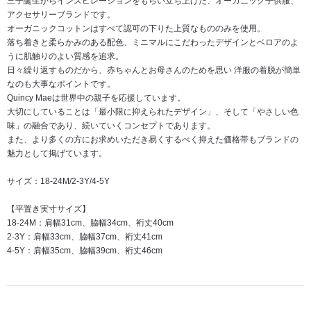
三子誕生からインスピレーションをもらい立ち上げた、オーガニック子供服、
アクセサリーブランドです。
オーガニックコットンはすべて認可の下りた上質なもののみを使用。
落ち着きと柔らかみのある配色、ミニマルにこだわったデザインとベロアのよ
うに肌触りのよい質感を追求。
日々繰り返すものだから、赤ちゃんとお母さんのためを思い 洋服の着脱が簡単
なのも大事なポイントです。
Quincy Maeは世界中の親子を応援しています。
大切にしていることは「最小限に抑えられたデザイン」、そして「やさしい色
味」の融合であり、続いていくコンセプトであります。
また、より多くの方にお求めいただき易くするべく抑えた価格帯もブランドの
魅力として掲げています。
サイズ：18-24M/2-3Y/4-5Y
【平置き実寸サイズ】
18-24M：肩幅31cm、脇幅34cm、裄丈40cm
2-3Y：肩幅33cm、脇幅37cm、裄丈41cm
4-5Y：肩幅35cm、脇幅39cm、裄丈46cm