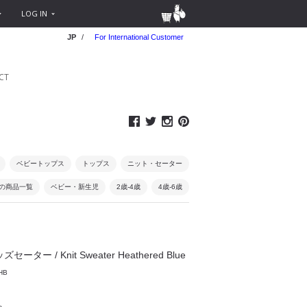
LOG IN
JP
/
For International Customer
CT
ベビートップス
トップス
ニット・セーター
0円の商品一覧
ベビー・新生児
2歳-4歳
4歳-6歳
セーター / Knit Sweater Heathered Blue
HB