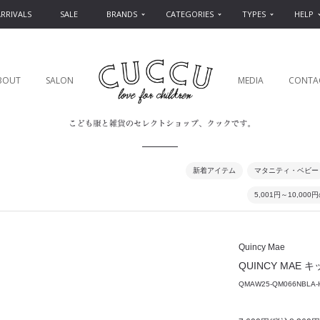
RRIVALS
SALE
BRANDS
CATEGORIES
TYPES
HELP
BOUT
SALON
MEDIA
CONTA
新着アイテム
マタニティ・ベビー
5,001円～10,00
Quincy Mae
QUINCY MAE キッズ
QMAW25-QM066NBLA-