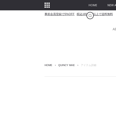
HOME
NEW A
事前会員登録で5%OFF
税込16500円以上で送料無料
A
HOME
›
QUINCY MAE
›
アイテム詳細