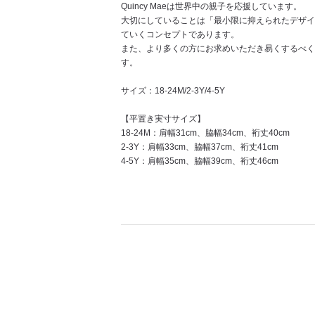
Quincy Maeは世界中の親子を応援しています。
大切にしていることは「最小限に抑えられたデザイ
ていくコンセプトであります。
また、より多くの方にお求めいただき易くするべく
す。
サイズ：18-24M/2-3Y/4-5Y
【平置き実寸サイズ】
18-24M：肩幅31cm、脇幅34cm、裄丈40cm
2-3Y：肩幅33cm、脇幅37cm、裄丈41cm
4-5Y：肩幅35cm、脇幅39cm、裄丈46cm