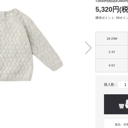
7,600円(税込8,360円
5,320円(
獲得ポイント: 58ポイ
18-24M
2-3Y
4-5Y
購入数：
返品・交