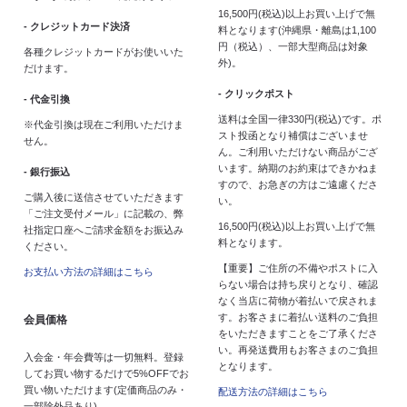
16,500円(税込)以上お買い上げで無
- クレジットカード決済
料となります(沖縄県・離島は1,100
円（税込）、一部大型商品は対象
各種クレジットカードがお使いいた
外)。
だけます。
- クリックポスト
- 代金引換
送料は全国一律330円(税込)です。ポ
※代金引換は現在ご利用いただけま
スト投函となり補償はございませ
せん。
ん。ご利用いただけない商品がござ
います。納期のお約束はできかねま
- 銀行振込
すので、お急ぎの方はご遠慮くださ
ご購入後に送信させていただきます
い。
「ご注文受付メール」に記載の、弊
16,500円(税込)以上お買い上げで無
社指定口座へご請求金額をお振込み
料となります。
ください。
【重要】ご住所の不備やポストに入
お支払い方法の詳細はこちら
らない場合は持ち戻りとなり、確認
なく当店に荷物が着払いで戻されま
す。お客さまに着払い送料のご負担
会員価格
をいただきますことをご了承くださ
い。再発送費用もお客さまのご負担
入会金・年会費等は一切無料。登録
となります。
してお買い物するだけで5%OFFでお
買い物いただけます(定価商品のみ・
配送方法の詳細はこちら
一部除外品あり)。