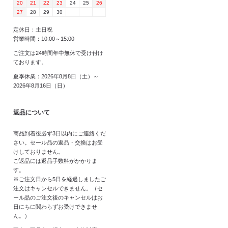
20
21
22
23
24
25
26
27
28
29
30
定休日：土日祝
営業時間：10:00～15:00
ご注文は24時間年中無休で受け付け
ております。
夏季休業：2026年8月8日（土）～
2026年8月16日（日）
返品について
商品到着後必ず3日以内にご連絡くだ
さい。セール品の返品・交換はお受
けしておりません。
ご返品には返品手数料がかかりま
す。
※ご注文日から5日を経過しましたご
注文はキャンセルできません。（セ
ール品のご注文後のキャンセルはお
日にちに関わらずお受けできませ
ん。）