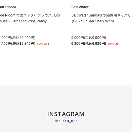
oor Ploom
Salt Water
oor Ploom ウエストタイブラウス / Loli
Salt Water Sandals 水陸両用キッズ
ouse - Carnation Print, Pansy
ダル / SunSan Shark White
4,000円(税込26,400円)
9,000円(税込9,900円)
4,400円(税込15,840円)
6,300円(税込6,930円)
40% OFF
30% OFF
INSTAGRAM
@cuccu_net