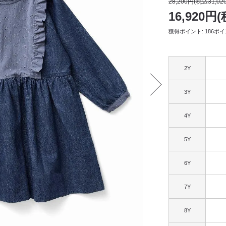
28,200円(税込31,02
16,920円(
獲得ポイント: 186ポ
2Y
3Y
4Y
5Y
6Y
7Y
8Y