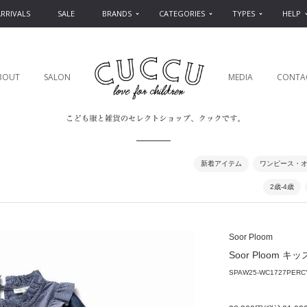
RRIVALS
SALE
BRANDS
CATEGORIES
TYPES
HELP
BOUT
SALON
MEDIA
CONTA
新着アイテム
ワンピース・
2歳-4歳
Soor Ploom
Soor Ploom キッズ
SPAW25-WC1727PERC