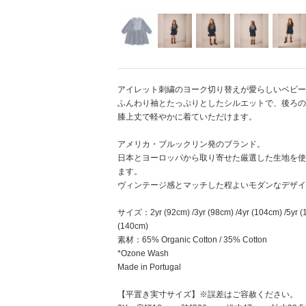
アイレット刺繍のヨーク切り替えが愛らしいベビー
ふんわり袖とたっぷりとしたシルエットで、後ろの
膝上丈で軽やかに着ていただけます。
アメリカ・ブルックリン発のブランド。
日本とヨーロッパから取り寄せた厳選した生地を使
ます。
ヴィンテージ感とマッチした程よいモダンなデザイ
サイズ：2yr (92cm) /3yr (98cm) /4yr (104cm) /5yr (11
(140cm)
素材：65% Organic Cotton / 35% Cotton
*Ozone Wash
Made in Portugal
【平置き実寸サイズ】※誤差はご容赦ください。