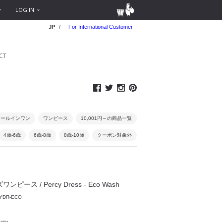
LOG IN
JP
/
For International Customer
CT
オールインワン
ワンピース
10,001円～の商品一覧
4歳-6歳
6歳-8歳
8歳-10歳
クーポン対象外
ワンピース / Percy Dress - Eco Wash
YDR-ECO