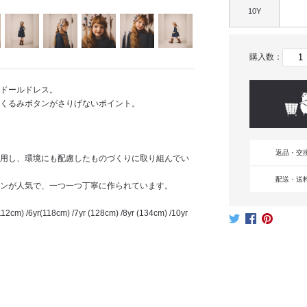
10Y
購入数：
ドールドレス。
くるみボタンがさりげないポイント。
返品・交
用し、環境にも配慮したものづくりに取り組んでい
配送・送
ンが人気で、一つ一つ丁寧に作られています。
2cm) /6yr(118cm) /7yr (128cm) /8yr (134cm) /10yr