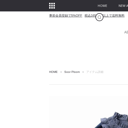
HOME
NEW A
事前会員登録で5%OFF
税込16500円以上で送料無料
A
HOME
›
Soor Ploom
›
アイテム詳細