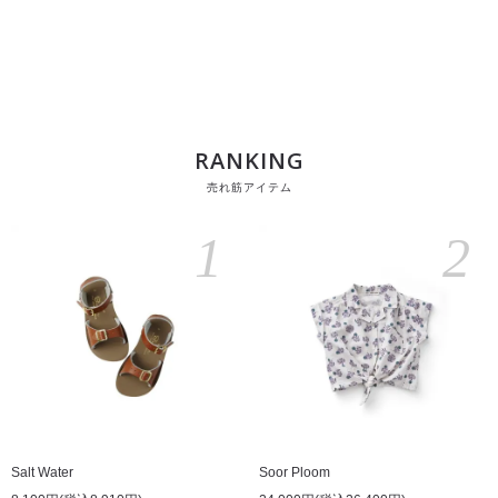
RANKING
売れ筋アイテム
1
2
Salt Water
Soor Ploom