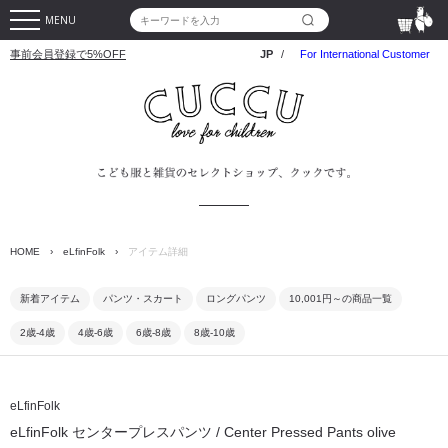
MENU
事前会員登録で5%OFF
JP
/
For International Customer
HOME
›
eLfinFolk
›
アイテム詳細
新着アイテム
パンツ・スカート
ロングパンツ
10,001円～の商品一覧
2歳-4歳
4歳-6歳
6歳-8歳
8歳-10歳
eLfinFolk
eLfinFolk センタープレスパンツ / Center Pressed Pants olive