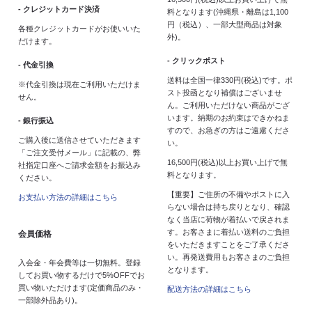
- クレジットカード決済
料となります(沖縄県・離島は1,100
円（税込）、一部大型商品は対象
各種クレジットカードがお使いいた
外)。
だけます。
- クリックポスト
- 代金引換
送料は全国一律330円(税込)です。ポ
※代金引換は現在ご利用いただけま
スト投函となり補償はございませ
せん。
ん。ご利用いただけない商品がござ
います。納期のお約束はできかねま
- 銀行振込
すので、お急ぎの方はご遠慮くださ
ご購入後に送信させていただきます
い。
「ご注文受付メール」に記載の、弊
16,500円(税込)以上お買い上げで無
社指定口座へご請求金額をお振込み
料となります。
ください。
【重要】ご住所の不備やポストに入
お支払い方法の詳細はこちら
らない場合は持ち戻りとなり、確認
なく当店に荷物が着払いで戻されま
す。お客さまに着払い送料のご負担
会員価格
をいただきますことをご了承くださ
い。再発送費用もお客さまのご負担
入会金・年会費等は一切無料。登録
となります。
してお買い物するだけで5%OFFでお
買い物いただけます(定価商品のみ・
配送方法の詳細はこちら
一部除外品あり)。