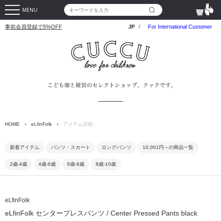
MENU
事前会員登録で5%OFF
JP
/
For International Customer
HOME
›
eLfinFolk
›
アイテム詳細
新着アイテム
パンツ・スカート
ロングパンツ
10,001円～の商品一覧
2歳-4歳
4歳-6歳
6歳-8歳
8歳-10歳
eLfinFolk
eLfinFolk センタープレスパンツ / Center Pressed Pants black