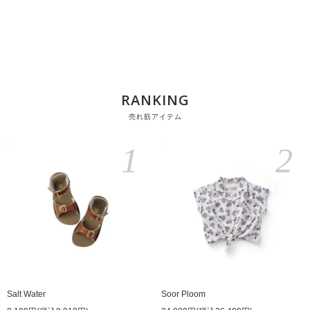
RANKING
売れ筋アイテム
1
2
Salt Water
Soor Ploom