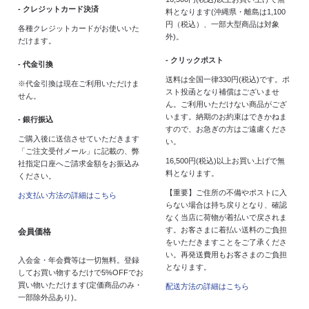
- クレジットカード決済
料となります(沖縄県・離島は1,100
円（税込）、一部大型商品は対象
各種クレジットカードがお使いいた
外)。
だけます。
- クリックポスト
- 代金引換
送料は全国一律330円(税込)です。ポ
※代金引換は現在ご利用いただけま
スト投函となり補償はございませ
せん。
ん。ご利用いただけない商品がござ
います。納期のお約束はできかねま
- 銀行振込
すので、お急ぎの方はご遠慮くださ
ご購入後に送信させていただきます
い。
「ご注文受付メール」に記載の、弊
16,500円(税込)以上お買い上げで無
社指定口座へご請求金額をお振込み
料となります。
ください。
【重要】ご住所の不備やポストに入
お支払い方法の詳細はこちら
らない場合は持ち戻りとなり、確認
なく当店に荷物が着払いで戻されま
す。お客さまに着払い送料のご負担
会員価格
をいただきますことをご了承くださ
い。再発送費用もお客さまのご負担
入会金・年会費等は一切無料。登録
となります。
してお買い物するだけで5%OFFでお
買い物いただけます(定価商品のみ・
配送方法の詳細はこちら
一部除外品あり)。