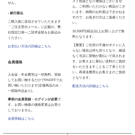
スト投函となり補償はございませ
せん。
ん。ご利用いただけない商品がござ
います。納期のお約束はできかねま
- 銀行振込
すので、お急ぎの方はご遠慮くださ
ご購入後に送信させていただきます
い。
「ご注文受付メール」に記載の、弊
16,500円(税込)以上お買い上げで無
社指定口座へご請求金額をお振込み
料となります。
ください。
【重要】ご住所の不備やポストに入
お支払い方法の詳細はこちら
らない場合は持ち戻りとなり、確認
なく当店に荷物が着払いで戻されま
す。お客さまに着払い送料のご負担
会員価格
をいただきますことをご了承くださ
い。再発送費用もお客さまのご負担
入会金・年会費等は一切無料。登録
となります。
してお買い物するだけで5%OFFでお
買い物いただけます(定価商品のみ・
配送方法の詳細はこちら
一部除外品あり)。
事前の会員登録・ログインが必要
で
す。お買い物後の価格変更はお受け
しておりません。
会員登録はこちら