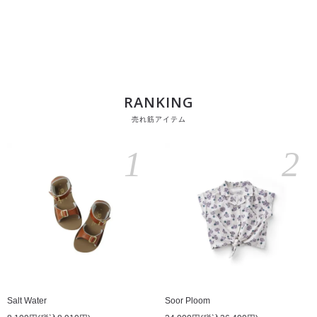
RANKING
売れ筋アイテム
1
2
Salt Water
Soor Ploom