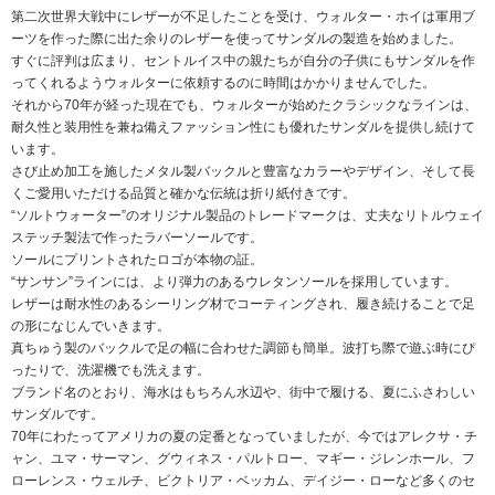
第二次世界大戦中にレザーが不足したことを受け、ウォルター・ホイは軍用ブ
ーツを作った際に出た余りのレザーを使ってサンダルの製造を始めました。
すぐに評判は広まり、セントルイス中の親たちが自分の子供にもサンダルを作
ってくれるようウォルターに依頼するのに時間はかかりませんでした。
それから70年が経った現在でも、ウォルターが始めたクラシックなラインは、
耐久性と装用性を兼ね備えファッション性にも優れたサンダルを提供し続けて
います。
さび止め加工を施したメタル製バックルと豊富なカラーやデザイン、そして長
くご愛用いただける品質と確かな伝統は折り紙付きです。
“ソルトウォーター”のオリジナル製品のトレードマークは、丈夫なリトルウェイ
ステッチ製法で作ったラバーソールです。
ソールにプリントされたロゴが本物の証。
“サンサン”ラインには、より弾力のあるウレタンソールを採用しています。
レザーは耐水性のあるシーリング材でコーティングされ、履き続けることで足
の形になじんでいきます。
真ちゅう製のバックルで足の幅に合わせた調節も簡単。波打ち際で遊ぶ時にぴ
ったりで、洗濯機でも洗えます。
ブランド名のとおり、海水はもちろん水辺や、街中で履ける、夏にふさわしい
サンダルです。
70年にわたってアメリカの夏の定番となっていましたが、今ではアレクサ・チ
ャン、ユマ・サーマン、グウィネス・パルトロー、マギー・ジレンホール、フ
ローレンス・ウェルチ、ビクトリア・ベッカム、デイジー・ローなど多くのセ