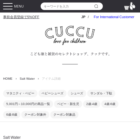
MENU
事前会員登録で5%OFF
JP
/
For International Customer
HOME
›
Salt Water
›
アイテム詳細
マタニティ・ベビー
ベビーシューズ
シューズ
サンダル・下駄
5,001円～10,000円の商品一覧
ベビー・新生児
2歳-4歳
4歳-6歳
6歳-8歳
クーポン対象外
クーポン対象品
Salt Water