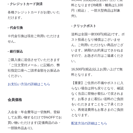
- クレジットカード決済
料となります(沖縄県・離島は1,100
円（税込）、一部大型商品は対象
各種クレジットカードがお使いいた
外)。
だけます。
- クリックポスト
- 代金引換
送料は全国一律330円(税込)です。ポ
※代金引換は現在ご利用いただけま
スト投函となり補償はございませ
せん。
ん。ご利用いただけない商品がござ
います。納期のお約束はできかねま
- 銀行振込
すので、お急ぎの方はご遠慮くださ
ご購入後に送信させていただきます
い。
「ご注文受付メール」に記載の、弊
16,500円(税込)以上お買い上げで無
社指定口座へご請求金額をお振込み
料となります。
ください。
【重要】ご住所の不備やポストに入
お支払い方法の詳細はこちら
らない場合は持ち戻りとなり、確認
なく当店に荷物が着払いで戻されま
す。お客さまに着払い送料のご負担
会員価格
をいただきますことをご了承くださ
い。再発送費用もお客さまのご負担
入会金・年会費等は一切無料。登録
となります。
してお買い物するだけで5%OFFでお
買い物いただけます(定価商品のみ・
配送方法の詳細はこちら
一部除外品あり)。