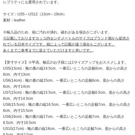
レブリティにも愛用されています。
サイズ：US5～US12（13cm～19cm）
素材：leather
※輸入品のため、箱に汚れや潰れ、破れがある場合がございます。
※記載しておりますカッコ内センチメートルのサイズはブランド側から提供さ
れている日本サイズです。箱によって記載が違う場合もございます。
あくまでご参考までに捉えていただけますと幸いです。
【実寸サイズ】※甲高、幅広のお子様には1サイズアップをおススメします。
US5(13cm)：靴の裏の縦14.5cm、一番広いところの足幅6cm、底からの高さ
6cm、内寸13cm
US6(14cm)：靴の裏の縦15cm、一番広いところの足幅6cm、底からの高さ
6cm、内寸14cm
US7(15cm)：靴の裏の縦15.5cm、一番広いところの足幅6.5cm、底からの高さ
6cm、内寸14.5cm
US8(15.5cm)：靴の裏の縦16.5cm、一番広いところの足幅7cm、底からの高さ
6cm、内寸15.5cm
US9(16cm)：靴の裏の縦17cm、一番広いところの足幅7cm、底からの高さ
6.5cm、内寸16.5cm
US10(17cm)：靴の裏の縦18cm、一番広いところの足幅7cm、底からの高さ
6.5cm、内寸17cm