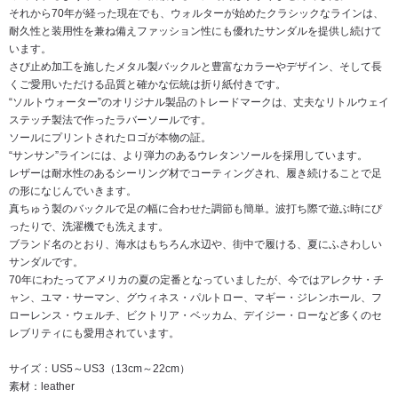
それから70年が経った現在でも、ウォルターが始めたクラシックなラインは、
耐久性と装用性を兼ね備えファッション性にも優れたサンダルを提供し続けて
います。
さび止め加工を施したメタル製バックルと豊富なカラーやデザイン、そして長
くご愛用いただける品質と確かな伝統は折り紙付きです。
“ソルトウォーター”のオリジナル製品のトレードマークは、丈夫なリトルウェイ
ステッチ製法で作ったラバーソールです。
ソールにプリントされたロゴが本物の証。
“サンサン”ラインには、より弾力のあるウレタンソールを採用しています。
レザーは耐水性のあるシーリング材でコーティングされ、履き続けることで足
の形になじんでいきます。
真ちゅう製のバックルで足の幅に合わせた調節も簡単。波打ち際で遊ぶ時にぴ
ったりで、洗濯機でも洗えます。
ブランド名のとおり、海水はもちろん水辺や、街中で履ける、夏にふさわしい
サンダルです。
70年にわたってアメリカの夏の定番となっていましたが、今ではアレクサ・チ
ャン、ユマ・サーマン、グウィネス・パルトロー、マギー・ジレンホール、フ
ローレンス・ウェルチ、ビクトリア・ベッカム、デイジー・ローなど多くのセ
レブリティにも愛用されています。
サイズ：US5～US3（13cm～22cm）
素材：leather