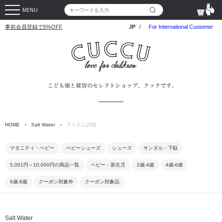
MENU
事前会員登録で5%OFF
JP
/
For International Customer
HOME
›
Salt Water
›
アイテム詳細
マタニティ・ベビー
ベビーシューズ
シューズ
サンダル・下駄
5,001円～10,000円の商品一覧
ベビー・新生児
2歳-4歳
4歳-6歳
6歳-8歳
クーポン対象外
クーポン対象品
Salt Water