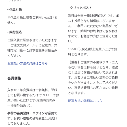
- クリックポスト
- 代金引換
送料は全国一律330円(税込)です。ポ
※代金引換は現在ご利用いただけま
スト投函となり補償はございませ
せん。
ん。ご利用いただけない商品がござ
います。納期のお約束はできかねま
- 銀行振込
すので、お急ぎの方はご遠慮くださ
ご購入後に送信させていただきます
い。
「ご注文受付メール」に記載の、弊
16,500円(税込)以上お買い上げで無
社指定口座へご請求金額をお振込み
料となります。
ください。
【重要】ご住所の不備やポストに入
お支払い方法の詳細はこちら
らない場合は持ち戻りとなり、確認
なく当店に荷物が着払いで戻されま
す。お客さまに着払い送料のご負担
会員価格
をいただきますことをご了承くださ
い。再発送費用もお客さまのご負担
入会金・年会費等は一切無料。登録
となります。
してお買い物するだけで5%OFFでお
買い物いただけます(定価商品のみ・
配送方法の詳細はこちら
一部除外品あり)。
事前の会員登録・ログインが必要
で
す。お買い物後の価格変更はお受け
しておりません。