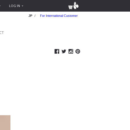
LOG IN
JP
/
For International Customer
CT