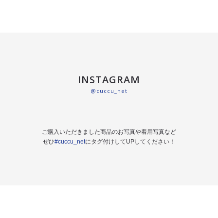
INSTAGRAM
@cuccu_net
ご購入いただきました商品のお写真や着用写真など
ぜひ
#cuccu_net
にタグ付けしてUPしてください！