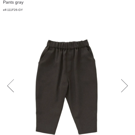
Pants gray
elf-111F26-GY