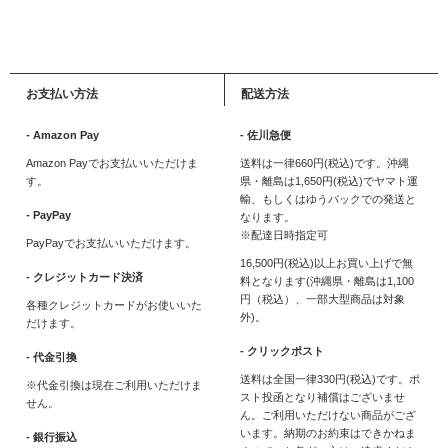
お支払い方法
配送方法
- Amazon Pay
- 佐川急便
Amazon Payでお支払いいただけま
送料は一律660円(税込)です。沖縄
す。
県・離島は1,650円(税込)でヤマト運
輸、もしくはゆうパックでの発送と
- PayPay
なります。
※配達日時指定可
PayPayでお支払いいただけます。
16,500円(税込)以上お買い上げで無
- クレジットカード決済
料となります(沖縄県・離島は1,100
円（税込）、一部大型商品は対象
各種クレジットカードがお使いいた
外)。
だけます。
- クリックポスト
- 代金引換
送料は全国一律330円(税込)です。ポ
※代金引換は現在ご利用いただけま
スト投函となり補償はございませ
せん。
ん。ご利用いただけない商品がござ
います。納期のお約束はできかねま
- 銀行振込