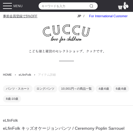
MENU
事前会員登録で5%OFF
JP
/
For International Customer
HOME
›
eLfinFolk
›
アイテム詳細
パンツ・スカート
ロングパンツ
10,001円～の商品一覧
4歳-6歳
6歳-8歳
8歳-10歳
eLfinFolk
eLfinFolk キッズオケージョンパンツ / Ceremony Poplin Sarrouel