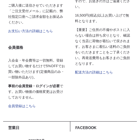
すので、お急ぎの方はご遠慮くださ
ご購入後に送信させていただきます
い。
「ご注文受付メール」に記載の、弊
16,500円(税込)以上お買い上げで無
社指定口座へご請求金額をお振込み
料となります。
ください。
【重要】ご住所の不備やポストに入
お支払い方法の詳細はこちら
らない場合は持ち戻りとなり、確認
なく当店に荷物が着払いで戻されま
す。お客さまに着払い送料のご負担
会員価格
をいただきますことをご了承くださ
い。再発送費用もお客さまのご負担
入会金・年会費等は一切無料。登録
となります。
してお買い物するだけで5%OFFでお
買い物いただけます(定価商品のみ・
配送方法の詳細はこちら
一部除外品あり)。
事前の会員登録・ログインが必要
で
す。お買い物後の価格変更はお受け
しておりません。
会員登録はこちら
営業日
FACEBOOK