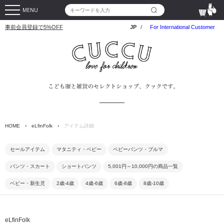
MENU
事前会員登録で5%OFF
JP
/
For International Customer
HOME
›
eLfinFolk
›
アイテム詳細
セールアイテム
マタニティ・ベビー
ベビーパンツ・ブルマ
パンツ・スカート
ショートパンツ
5,001円～10,000円の商品一覧
ベビー・新生児
2歳-4歳
4歳-6歳
6歳-8歳
8歳-10歳
eLfinFolk