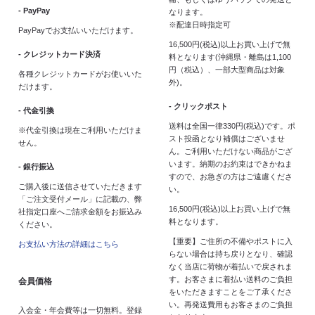
- PayPay
なります。
※配達日時指定可
PayPayでお支払いいただけます。
16,500円(税込)以上お買い上げで無
- クレジットカード決済
料となります(沖縄県・離島は1,100
円（税込）、一部大型商品は対象
各種クレジットカードがお使いいた
外)。
だけます。
- クリックポスト
- 代金引換
送料は全国一律330円(税込)です。ポ
※代金引換は現在ご利用いただけま
スト投函となり補償はございませ
せん。
ん。ご利用いただけない商品がござ
います。納期のお約束はできかねま
- 銀行振込
すので、お急ぎの方はご遠慮くださ
ご購入後に送信させていただきます
い。
「ご注文受付メール」に記載の、弊
16,500円(税込)以上お買い上げで無
社指定口座へご請求金額をお振込み
料となります。
ください。
【重要】ご住所の不備やポストに入
お支払い方法の詳細はこちら
らない場合は持ち戻りとなり、確認
なく当店に荷物が着払いで戻されま
す。お客さまに着払い送料のご負担
会員価格
をいただきますことをご了承くださ
い。再発送費用もお客さまのご負担
入会金・年会費等は一切無料。登録