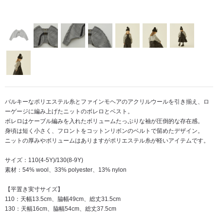
バルキーなポリエステル糸とファインモヘアのアクリルウールを引き揃え、ロ
ーゲージに編み上げたニットのボレロとベスト。
ボレロはケーブル編みを入れたボリュームたっぷりな袖が圧倒的な存在感。
身頃は短く小さく、フロントをコットンリボンのベルトで留めたデザイン。
ニットの厚みやボリュームはありますがポリエステル糸が軽いアイテムです。
サイズ：110(4-5Y)/130(8-9Y)
素材：54% wool、33% polyester、13% nylon
【平置き実寸サイズ】
110：天幅13.5cm、脇幅49cm、総丈31.5cm
130：天幅16cm、脇幅54cm、総丈37.5cm