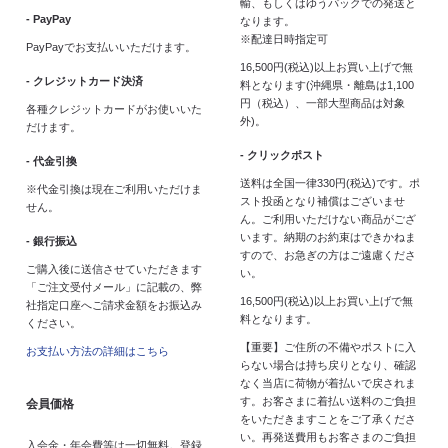
輸、もしくはゆうパックでの発送と
- PayPay
なります。
※配達日時指定可
PayPayでお支払いいただけます。
16,500円(税込)以上お買い上げで無
- クレジットカード決済
料となります(沖縄県・離島は1,100
円（税込）、一部大型商品は対象
各種クレジットカードがお使いいた
外)。
だけます。
- クリックポスト
- 代金引換
送料は全国一律330円(税込)です。ポ
※代金引換は現在ご利用いただけま
スト投函となり補償はございませ
せん。
ん。ご利用いただけない商品がござ
います。納期のお約束はできかねま
- 銀行振込
すので、お急ぎの方はご遠慮くださ
ご購入後に送信させていただきます
い。
「ご注文受付メール」に記載の、弊
16,500円(税込)以上お買い上げで無
社指定口座へご請求金額をお振込み
料となります。
ください。
【重要】ご住所の不備やポストに入
お支払い方法の詳細はこちら
らない場合は持ち戻りとなり、確認
なく当店に荷物が着払いで戻されま
す。お客さまに着払い送料のご負担
会員価格
をいただきますことをご了承くださ
い。再発送費用もお客さまのご負担
入会金・年会費等は一切無料。登録