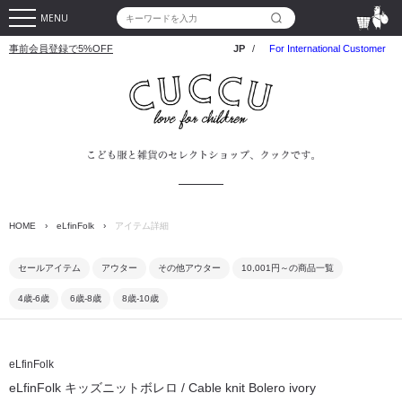
MENU
事前会員登録で5%OFF
JP
/
For International Customer
HOME
›
eLfinFolk
›
アイテム詳細
セールアイテム
アウター
その他アウター
10,001円～の商品一覧
4歳-6歳
6歳-8歳
8歳-10歳
eLfinFolk
eLfinFolk キッズニットボレロ / Cable knit Bolero ivory