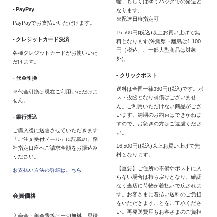
輸、もしくはゆうパックでの発送と
- PayPay
なります。
※配達日時指定可
PayPayでお支払いいただけます。
16,500円(税込)以上お買い上げで無
- クレジットカード決済
料となります(沖縄県・離島は1,100
円（税込）、一部大型商品は対象
各種クレジットカードがお使いいた
外)。
だけます。
- クリックポスト
- 代金引換
送料は全国一律330円(税込)です。ポ
※代金引換は現在ご利用いただけま
スト投函となり補償はございませ
せん。
ん。ご利用いただけない商品がござ
います。納期のお約束はできかねま
- 銀行振込
すので、お急ぎの方はご遠慮くださ
ご購入後に送信させていただきます
い。
「ご注文受付メール」に記載の、弊
16,500円(税込)以上お買い上げで無
社指定口座へご請求金額をお振込み
料となります。
ください。
【重要】ご住所の不備やポストに入
お支払い方法の詳細はこちら
らない場合は持ち戻りとなり、確認
なく当店に荷物が着払いで戻されま
す。お客さまに着払い送料のご負担
会員価格
をいただきますことをご了承くださ
い。再発送費用もお客さまのご負担
入会金・年会費等は一切無料。登録