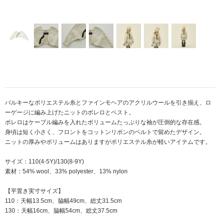
バルキーなポリエステル糸とファインモヘアのアクリルウールを引き揃え、ロ
ーゲージに編み上げたニットのボレロとベスト。
ボレロはケーブル編みを入れたボリュームたっぷりな袖が圧倒的な存在感。
身頃は短く小さく、フロントをコットンリボンのベルトで留めたデザイン。
ニットの厚みやボリュームはありますがポリエステル糸が軽いアイテムです。
サイズ：110(4-5Y)/130(8-9Y)
素材：54% wool、33% polyester、13% nylon
【平置き実寸サイズ】
110：天幅13.5cm、脇幅49cm、総丈31.5cm
130：天幅16cm、脇幅54cm、総丈37.5cm