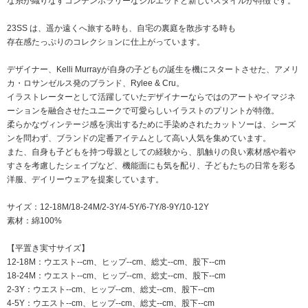
な糸が織りなすコンテンポラリーなシルエットと新しいスタイルが特徴です。
23SS は、遥か遠くへ旅する時も、自宅の裏庭を散歩する時も
存在感たっぷりのコレクションに仕上がっています。
デザイナー、Kelli Murrayが自身の子どもの誕生を機にスタートさせた、アメリ
カ・ロサンゼルス発のブランド、Rylee & Cru。
イラストレーターとして活躍していたデザイナーならではのアートやイマジネ
ーションを融合させたユニークで可愛らしいイラストのプリントが特徴。
柔らかなヴィンテージ感を演出するために手染めされたカットソーは、シーズ
ンを問わず、ブランドの定番アイテムとして高い人気を集めています。
また、自身も子どもを持つ母親としての経験から、肌触りの良い素材感や着や
すさを考慮したシェイプなど、機能面にも気を配り、子どもたちの日常を彩る
洋服、デイリーウェアを提案しています。
サイズ：12-18M/18-24M/2-3Y/4-5Y/6-7Y/8-9Y/10-12Y
素材：綿100%
【平置き実寸サイズ】
12-18M：ウエスト--cm、ヒップ--cm、総丈--cm、股下--cm
18-24M：ウエスト--cm、ヒップ--cm、総丈--cm、股下--cm
2-3Y：ウエスト--cm、ヒップ--cm、総丈--cm、股下--cm
4-5Y：ウエスト--cm、ヒップ--cm、総丈--cm、股下--cm