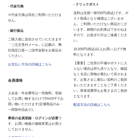
- クリックポスト
- 代金引換
送料は全国一律330円(税込)です。ポ
※代金引換は現在ご利用いただけま
スト投函となり補償はございませ
せん。
ん。ご利用いただけない商品がござ
います。納期のお約束はできかねま
- 銀行振込
すので、お急ぎの方はご遠慮くださ
ご購入後に送信させていただきます
い。
「ご注文受付メール」に記載の、弊
16,500円(税込)以上お買い上げで無
社指定口座へご請求金額をお振込み
料となります。
ください。
【重要】ご住所の不備やポストに入
お支払い方法の詳細はこちら
らない場合は持ち戻りとなり、確認
なく当店に荷物が着払いで戻されま
す。お客さまに着払い送料のご負担
会員価格
をいただきますことをご了承くださ
い。再発送費用もお客さまのご負担
入会金・年会費等は一切無料。登録
となります。
してお買い物するだけで5%OFFでお
買い物いただけます(定価商品のみ・
配送方法の詳細はこちら
一部除外品あり)。
事前の会員登録・ログインが必要
で
す。お買い物後の価格変更はお受け
しておりません。