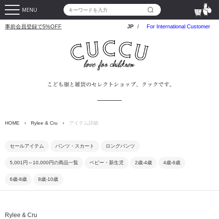
MENU
事前会員登録で5%OFF
JP
/
For International Customer
HOME
›
Rylee & Cru
›
アイテム詳細
セールアイテム
パンツ・スカート
ロングパンツ
5,001円～10,000円の商品一覧
ベビー・新生児
2歳-4歳
4歳-6歳
6歳-8歳
8歳-10歳
Rylee & Cru