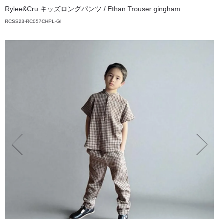
Rylee&Cru キッズロングパンツ / Ethan Trouser gingham
RCSS23-RC057CHPL-GI