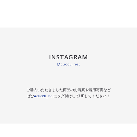
INSTAGRAM
@cuccu_net
ご購入いただきました商品のお写真や着用写真など
ぜひ
#cuccu_net
にタグ付けしてUPしてください！