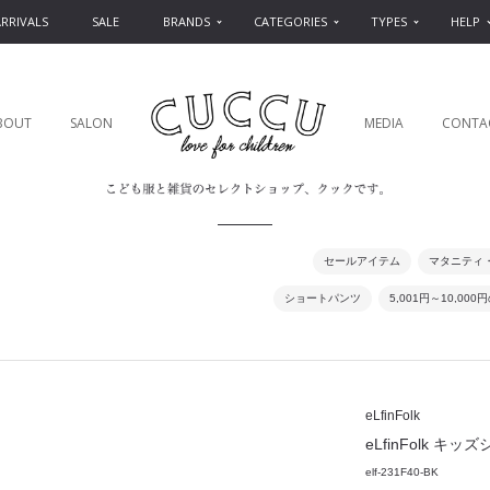
RRIVALS
SALE
BRANDS
CATEGORIES
TYPES
HELP
BOUT
SALON
MEDIA
CONTA
セールアイテム
マタニティ
ショートパンツ
5,001円～10,00
eLfinFolk
eLfinFolk キッズシ
elf-231F40-BK