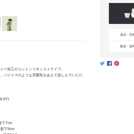
返品・交
配送・送
ャー加工のコットンリネンストライプ。
、パジャマのような雰囲気をあえて楽しんでいただ
8-9Y)
股下7cm
、股下9cm