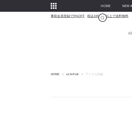
HOME
NEW A
事前会員登録で5%OFF
税込16500円以上で送料無料
A
HOME
›
eLfinFolk
›
アイテム詳細