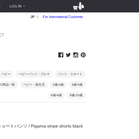
LOG IN
JP
/
For International Customer
CT
・ベビー
ベビーパンツ・ブルマ
パンツ・スカート
0円の商品一覧
ベビー・新生児
2歳-4歳
4歳-6歳
6歳-8歳
8歳-10歳
ョートパンツ / Pajama stripe shorts black