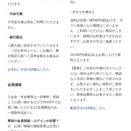
外)。
だけます。
- クリックポスト
- 代金引換
送料は全国一律330円(税込)です。ポ
※代金引換は現在ご利用いただけま
スト投函となり補償はございませ
せん。
ん。ご利用いただけない商品がござ
います。納期のお約束はできかねま
- 銀行振込
すので、お急ぎの方はご遠慮くださ
ご購入後に送信させていただきます
い。
「ご注文受付メール」に記載の、弊
16,500円(税込)以上お買い上げで無
社指定口座へご請求金額をお振込み
料となります。
ください。
【重要】ご住所の不備やポストに入
お支払い方法の詳細はこちら
らない場合は持ち戻りとなり、確認
なく当店に荷物が着払いで戻されま
す。お客さまに着払い送料のご負担
会員価格
をいただきますことをご了承くださ
い。再発送費用もお客さまのご負担
入会金・年会費等は一切無料。登録
となります。
してお買い物するだけで5%OFFでお
買い物いただけます(定価商品のみ・
配送方法の詳細はこちら
一部除外品あり)。
事前の会員登録・ログインが必要
で
す。お買い物後の価格変更はお受け