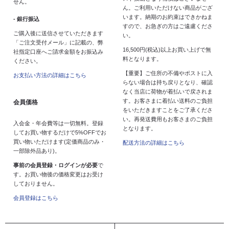
せん。
ん。ご利用いただけない商品がござ
います。納期のお約束はできかねま
- 銀行振込
すので、お急ぎの方はご遠慮くださ
ご購入後に送信させていただきます
い。
「ご注文受付メール」に記載の、弊
16,500円(税込)以上お買い上げで無
社指定口座へご請求金額をお振込み
料となります。
ください。
【重要】ご住所の不備やポストに入
お支払い方法の詳細はこちら
らない場合は持ち戻りとなり、確認
なく当店に荷物が着払いで戻されま
す。お客さまに着払い送料のご負担
会員価格
をいただきますことをご了承くださ
い。再発送費用もお客さまのご負担
入会金・年会費等は一切無料。登録
となります。
してお買い物するだけで5%OFFでお
買い物いただけます(定価商品のみ・
配送方法の詳細はこちら
一部除外品あり)。
事前の会員登録・ログインが必要
で
す。お買い物後の価格変更はお受け
しておりません。
会員登録はこちら