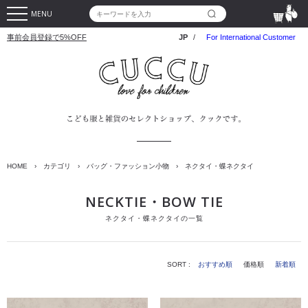
MENU
事前会員登録で5%OFF
JP
/
For International Customer
HOME
›
カテゴリ
›
バッグ・ファッション小物
›
ネクタイ・蝶ネクタイ
NECKTIE・BOW TIE
ネクタイ・蝶ネクタイの一覧
SORT :
おすすめ順
価格順
新着順