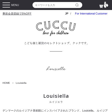
MENU
事前会員登録で5%OFF
JP
/
For International Customer
HOME
›
Louisiella
Louisiella
ルイジエラ
デンマークのルイジアナ美術館にインスパイアされたブランド、Louisiella。
ルイジア