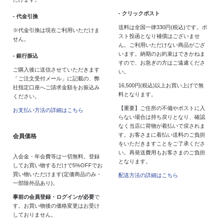
- クリックポスト
- 代金引換
送料は全国一律330円(税込)です。ポ
※代金引換は現在ご利用いただけま
スト投函となり補償はございませ
せん。
ん。ご利用いただけない商品がござ
います。納期のお約束はできかねま
- 銀行振込
すので、お急ぎの方はご遠慮くださ
ご購入後に送信させていただきます
い。
「ご注文受付メール」に記載の、弊
16,500円(税込)以上お買い上げで無
社指定口座へご請求金額をお振込み
料となります。
ください。
【重要】ご住所の不備やポストに入
お支払い方法の詳細はこちら
らない場合は持ち戻りとなり、確認
なく当店に荷物が着払いで戻されま
す。お客さまに着払い送料のご負担
会員価格
をいただきますことをご了承くださ
い。再発送費用もお客さまのご負担
入会金・年会費等は一切無料。登録
となります。
してお買い物するだけで5%OFFでお
買い物いただけます(定価商品のみ・
配送方法の詳細はこちら
一部除外品あり)。
事前の会員登録・ログインが必要
で
す。お買い物後の価格変更はお受け
しておりません。