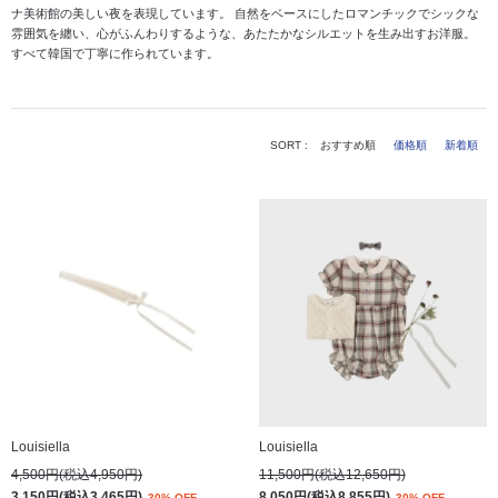
ナ美術館の美しい夜を表現しています。
自然をベースにしたロマンチックでシックな
雰囲気を纏い、心がふんわりするような、あたたかなシルエットを生み出すお洋服。
すべて韓国で丁寧に作られています。
SORT :
おすすめ順
価格順
新着順
Louisiella
Louisiella
4,500円(税込4,950円)
11,500円(税込12,650円)
3,150円(税込3,465円)
8,050円(税込8,855円)
30% OFF
30% OFF