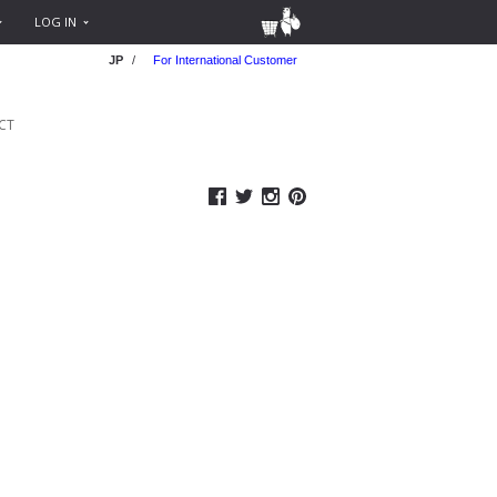
LOG IN
JP
/
For International Customer
CT