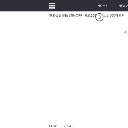
HOME
NEW A
事前会員登録で5%OFF
税込16500円以上で送料無料
A
HOME
›
cóndor