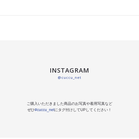
INSTAGRAM
@cuccu_net
ご購入いただきました商品のお写真や着用写真など
ぜひ
#cuccu_net
にタグ付けしてUPしてください！