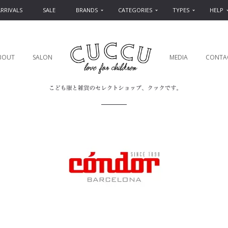
RRIVALS
SALE
BRANDS
CATEGORIES
TYPES
HELP
BOUT
SALON
MEDIA
CONTA