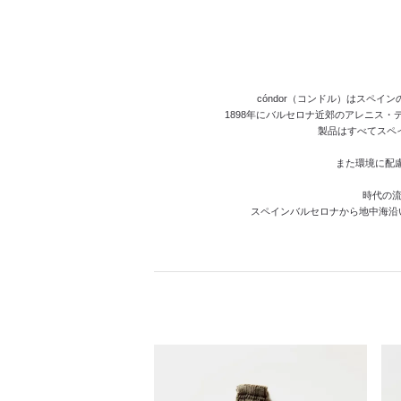
cóndor（コンドル）はスペ
1898年にバルセロナ近郊のアレニス・
製品はすべてスペ
また環境に配
時代の流
スペインバルセロナから地中海沿いに