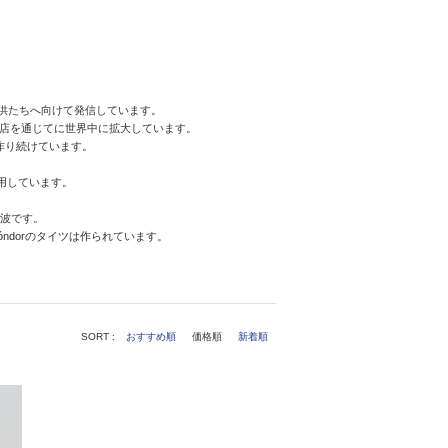
子供たちへ向けて発信しています。
代理店を通じてに世界中に拡大しています。
作り続けています。
用しています。
荒波です。
óndorのタイツは作られています。
SORT :
おすすめ順
価格順
新着順