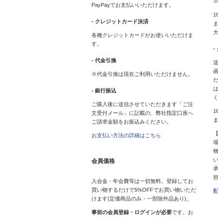
PayPayでお支払いいただけます。
1
- クレジットカード決済
ま
各種クレジットカードがお使いいただけま
す。
-
- 代金引換
送
※代金引換は現在ご利用いただけません。
- 銀行振込
ご購入後に送信させていただきます「ご注
1
文受付メール」に記載の、弊社指定口座へ
ご請求金額をお振込みください。
お支払い方法の詳細はこちら
会員価格
入会金・年会費等は一切無料。登録してお
買い物するだけで5%OFFでお買い物いただ
けます(定価商品のみ・一部除外品あり)。
事前の会員登録・ログインが必要
です。お