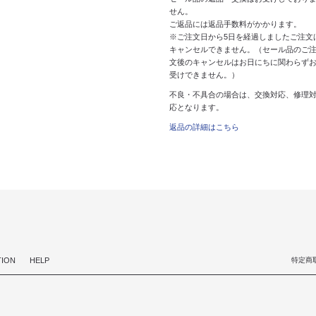
せん。
ご返品には返品手数料がかかります。
※ご注文日から5日を経過しましたご注文
キャンセルできません。（セール品のご
文後のキャンセルはお日にちに関わらず
受けできません。）
不良・不具合の場合は、交換対応、修理
応となります。
返品の詳細はこちら
TION
HELP
特定商