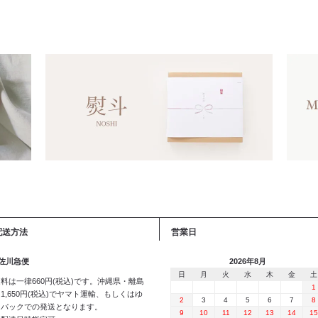
配送方法
営業日
 佐川急便
2026年8月
日
月
火
水
木
金
土
料は一律660円(税込)です。沖縄県・離島
1
1,650円(税込)でヤマト運輸、もしくはゆ
2
3
4
5
6
7
8
うパックでの発送となります。
9
10
11
12
13
14
15