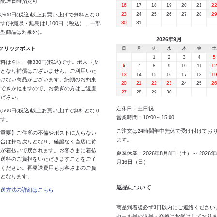
※配達日時指定可
16
17
18
19
20
21
22
23
24
25
26
27
28
29
6,500円(税込)以上お買い上げで無料となり
30
31
す(沖縄県・離島は1,100円（税込）、一部
大型商品は対象外)。
2026年9月
 クリックポスト
日
月
火
水
木
金
土
1
2
3
4
5
料は全国一律330円(税込)です。ポスト投
6
7
8
9
10
11
12
函となり補償はございません。ご利用いた
13
14
15
16
17
18
19
だけない商品がございます。納期のお約束
20
21
22
23
24
25
26
はできかねますので、お急ぎの方はご遠慮
27
28
29
30
ください。
定休日：土日祝
6,500円(税込)以上お買い上げで無料となり
営業時間：10:00～15:00
ます。
ご注文は24時間年中無休で受け付けてお
【重要】ご住所の不備やポストに入らない
ます。
場合は持ち戻りとなり、確認なく当店に荷
物が着払いで戻されます。お客さまに着払
夏季休業：2026年8月8日（土）～ 2026年
い送料のご負担をいただきますことをご了
月16日（日）
承ください。再発送費用もお客さまのご負
担となります。
返品について
配送方法の詳細はこちら
商品到着後必ず3日以内にご連絡ください
セール品の返品・交換はお受けしており