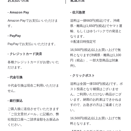
お支払い方法
配送方法
- Amazon Pay
- 佐川急便
Amazon Payでお支払いいただけま
送料は一律660円(税込)です。沖縄
す。
県・離島は1,650円(税込)でヤマト運
輸、もしくはゆうパックでの発送と
- PayPay
なります。
※配達日時指定可
PayPayでお支払いいただけます。
16,500円(税込)以上お買い上げで無
- クレジットカード決済
料となります(沖縄県・離島は1,100
円（税込）、一部大型商品は対象
各種クレジットカードがお使いいた
外)。
だけます。
- クリックポスト
- 代金引換
送料は全国一律330円(税込)です。ポ
※代金引換は現在ご利用いただけま
スト投函となり補償はございませ
せん。
ん。ご利用いただけない商品がござ
います。納期のお約束はできかねま
- 銀行振込
すので、お急ぎの方はご遠慮くださ
ご購入後に送信させていただきます
い。
「ご注文受付メール」に記載の、弊
16,500円(税込)以上お買い上げで無
社指定口座へご請求金額をお振込み
料となります。
ください。