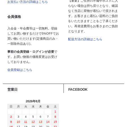
【重要】ご住所の不備やポストに入
お支払い方法の詳細はこちら
らない場合は持ち戻りとなり、確認
なく当店に荷物が着払いで戻されま
す。お客さまに着払い送料のご負担
会員価格
をいただきますことをご了承くださ
い。再発送費用もお客さまのご負担
入会金・年会費等は一切無料。登録
となります。
してお買い物するだけで5%OFFでお
買い物いただけます(定価商品のみ・
配送方法の詳細はこちら
一部除外品あり)。
事前の会員登録・ログインが必要
で
す。お買い物後の価格変更はお受け
しておりません。
会員登録はこちら
営業日
FACEBOOK
2026年8月
日
月
火
水
木
金
土
1
2
3
4
5
6
7
8
9
10
11
12
13
14
15
16
17
18
19
20
21
22