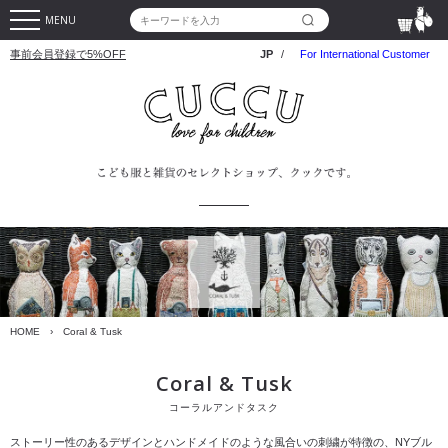
MENU
事前会員登録で5%OFF
JP
/
For International Customer
HOME
›
Coral & Tusk
Coral & Tusk
コーラルアンドタスク
ストーリー性のあるデザインとハンドメイドのような風合いの刺繍が特徴の、NYブル