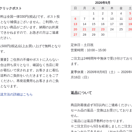
2026年9月
 クリックポスト
日
月
火
水
木
金
土
1
2
3
4
5
料は全国一律330円(税込)です。ポスト投
6
7
8
9
10
11
12
函となり補償はございません。ご利用いた
13
14
15
16
17
18
19
だけない商品がございます。納期のお約束
20
21
22
23
24
25
26
はできかねますので、お急ぎの方はご遠慮
27
28
29
30
ください。
定休日：土日祝
6,500円(税込)以上お買い上げで無料となり
営業時間：10:00～15:00
ます。
ご注文は24時間年中無休で受け付けてお
【重要】ご住所の不備やポストに入らない
ます。
場合は持ち戻りとなり、確認なく当店に荷
物が着払いで戻されます。お客さまに着払
夏季休業：2026年8月8日（土）～ 2026年
い送料のご負担をいただきますことをご了
月16日（日）
承ください。再発送費用もお客さまのご負
担となります。
返品について
配送方法の詳細はこちら
商品到着後必ず3日以内にご連絡ください
セール品の返品・交換はお受けしており
せん。
ご返品には返品手数料がかかります。
※ご注文日から5日を経過しましたご注文
キャンセルできません。（セール品のご