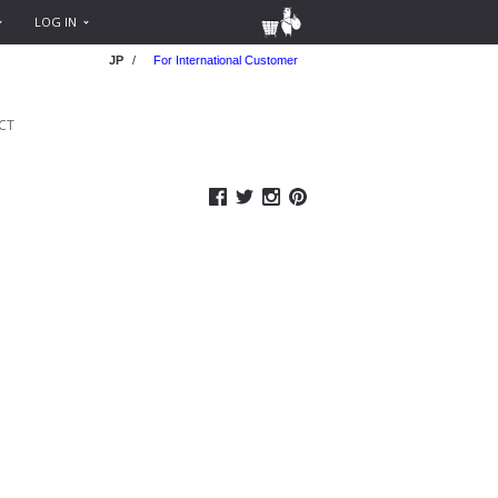
LOG IN
JP
/
For International Customer
CT