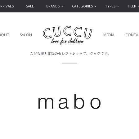
RRIVALS
SALE
BRANDS
CATEGORIES
TYPES
HELP
BOUT
SALON
MEDIA
CONTA