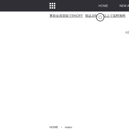
HOME
NEW A
事前会員登録で5%OFF
税込16500円以上で送料無料
A
HOME
›
mabo