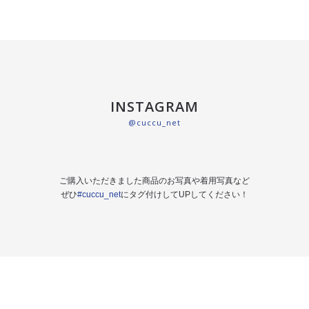
INSTAGRAM
@cuccu_net
ご購入いただきました商品のお写真や着用写真など
ぜひ
#cuccu_net
にタグ付けしてUPしてください！