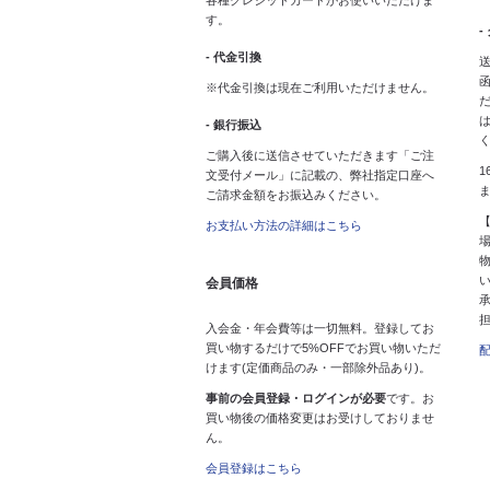
各種クレジットカードがお使いいただけま
す。
-
- 代金引換
送
※代金引換は現在ご利用いただけません。
- 銀行振込
ご購入後に送信させていただきます「ご注
1
文受付メール」に記載の、弊社指定口座へ
ご請求金額をお振込みください。
お支払い方法の詳細はこちら
会員価格
入会金・年会費等は一切無料。登録してお
買い物するだけで5%OFFでお買い物いただ
けます(定価商品のみ・一部除外品あり)。
事前の会員登録・ログインが必要
です。お
買い物後の価格変更はお受けしておりませ
ん。
会員登録はこちら