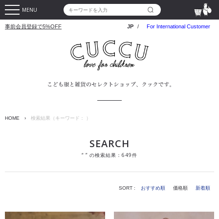
MENU
事前会員登録で5%OFF
JP
/
For International Customer
HOME
›
検索結果（キーワード： ）
SEARCH
“ ” の検索結果：649件
SORT :
おすすめ順
価格順
新着順