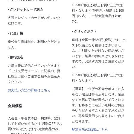
16,500円(税込)以上お買い上げで無
- クレジットカード決済
料となります(沖縄県・離島は1,100
円（税込）、一部大型商品は対象
各種クレジットカードがお使いいた
外)。
だけます。
- クリックポスト
- 代金引換
送料は全国一律330円(税込)です。ポ
※代金引換は現在ご利用いただけま
スト投函となり補償はございませ
せん。
ん。ご利用いただけない商品がござ
います。納期のお約束はできかねま
- 銀行振込
すので、お急ぎの方はご遠慮くださ
ご購入後に送信させていただきます
い。
「ご注文受付メール」に記載の、弊
16,500円(税込)以上お買い上げで無
社指定口座へご請求金額をお振込み
料となります。
ください。
【重要】ご住所の不備やポストに入
お支払い方法の詳細はこちら
らない場合は持ち戻りとなり、確認
なく当店に荷物が着払いで戻されま
す。お客さまに着払い送料のご負担
会員価格
をいただきますことをご了承くださ
い。再発送費用もお客さまのご負担
入会金・年会費等は一切無料。登録
となります。
してお買い物するだけで5%OFFでお
買い物いただけます(定価商品のみ・
配送方法の詳細はこちら