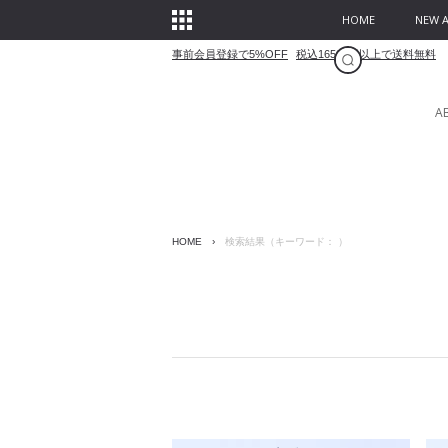
HOME
NEW A
事前会員登録で5%OFF
税込16500円以上で送料無料
A
HOME
›
検索結果（キーワード： ）