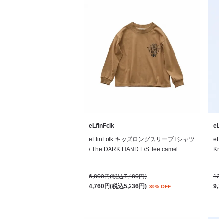
eLfinFolk
eL
eLfinFolk キッズロングスリーブTシャツ
e
/ The DARK HAND L/S Tee camel
K
6,800円(税込7,480円)
1
4,760円(税込5,236円)
9
30% OFF