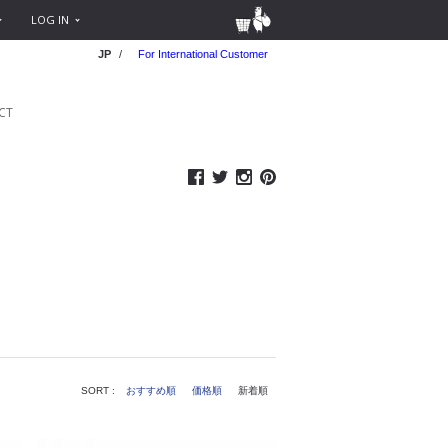
LOG IN
JP
/
For International Customer
CT
SORT :
おすすめ順
価格順
新着順