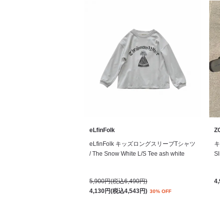
eLfinFolk
Z
eLfinFolk キッズロングスリーブTシャツ
キ
/ The Snow White L/S Tee ash white
Sl
5,900円(税込6,490円)
4
4,130円(税込4,543円)
30% OFF