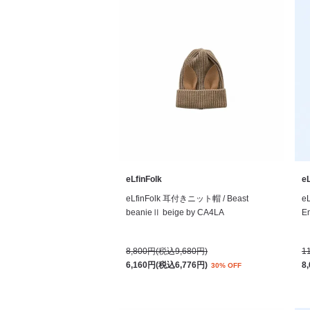
eLfinFolk
eL
eLfinFolk 耳付きニット帽 / Beast
e
beanieⅡ beige by CA4LA
Em
8,800円(税込9,680円)
1
6,160円(税込6,776円)
8
30% OFF