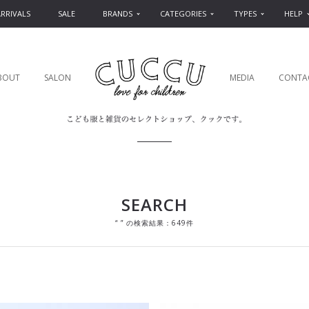
RRIVALS
SALE
BRANDS
CATEGORIES
TYPES
HELP
BOUT
SALON
MEDIA
CONTA
SEARCH
“ ” の検索結果：649件