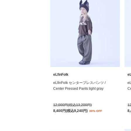
eLfinFolk
eL
eLfinFolk センタープレスパンツ /
e
Center Pressed Pants light gray
Ce
12,000円(税込13,200円)
1
8,400円(税込9,240円)
8
30% OFF