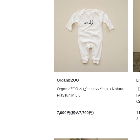
OrganicZOO
L
OrganicZOO ベビーロンパース / Natural
【
Playsuit MILK
F
Cr
7,000円(税込7,700円)
1
2