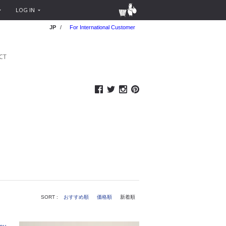
LOG IN
JP
/
For International Customer
CT
SORT :
おすすめ順
価格順
新着順