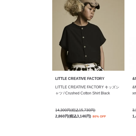
LITTLE CREATIVE FACTORY
&
LITTLE CREATIVE FACTORY キッズシ
&
ャツ / Crushed Cotton Shirt Black
xm
14,300円(税込15,730円)
3
2,860円(税込3,146円)
1
80% OFF