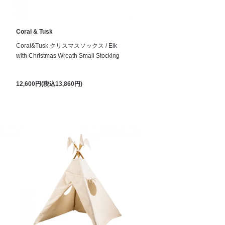
Coral & Tusk
Coral&Tusk クリスマスソックス / Elk
with Christmas Wreath Small Stocking
12,600円(税込13,860円)