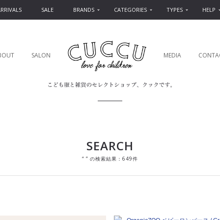
RRIVALS
SALE
BRANDS
CATEGORIES
TYPES
HELP
BOUT
SALON
MEDIA
CONTA
SEARCH
“ ” の検索結果：649件