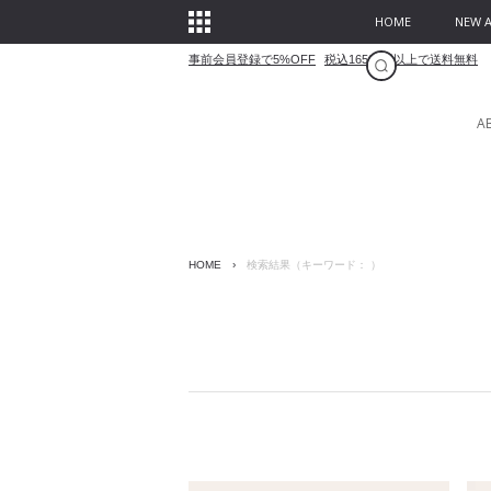
HOME
NEW A
事前会員登録で5%OFF
税込16500円以上で送料無料
A
HOME
›
検索結果（キーワード： ）