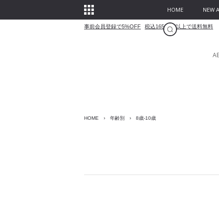
HOME
NEW A
事前会員登録で5%OFF
税込16500円以上で送料無料
A
HOME
›
年齢別
›
8歳-10歳