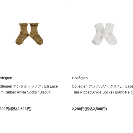
llégien
Collégien
ollegien アンクルソックス / Lili Lace
Collegien アンクルソックス / Lili Lac
im Ribbed Ankle Socks / Biscuit
Trim Ribbed Ankle Socks / Blanc Nei
,280円(税込2,508円)
2,280円(税込2,508円)