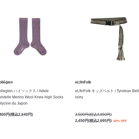
llégien
eLfinFolk
ollegien ハイソックス / Adele
eLfinFolk キッズベルト / Tyrolean Belt
intelle Merino Wool Knee-high Socks
ivory
Glycine du Japon
,400円(税込2,640円)
3,500円(税込3,850円)
2,450円(税込2,695円)
30% OFF