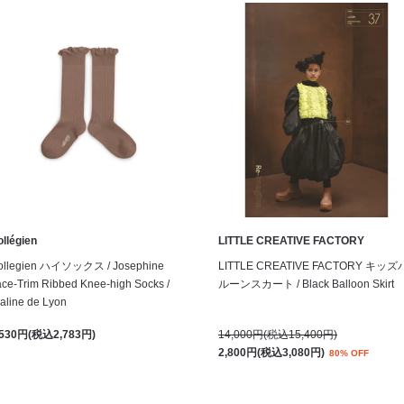
llégien
LITTLE CREATIVE FACTORY
ollegien ハイソックス / Josephine
LITTLE CREATIVE FACTORY キッズ
ce-Trim Ribbed Knee-high Socks /
ルーンスカート / Black Balloon Skirt
aline de Lyon
,530円(税込2,783円)
14,000円(税込15,400円)
2,800円(税込3,080円)
80% OFF