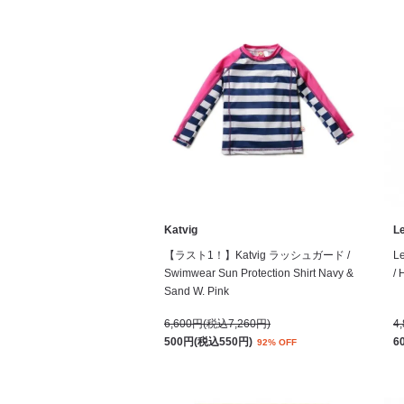
Katvig
Le
【ラスト1！】Katvig ラッシュガード /
L
Swimwear Sun Protection Shirt Navy &
/ 
Sand W. Pink
6,600円(税込7,260円)
4
500円(税込550円)
6
92% OFF