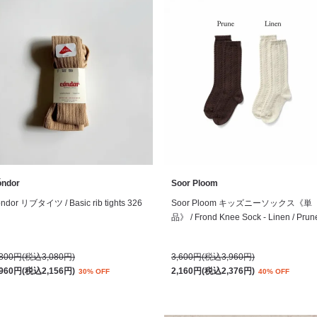
óndor
Soor Ploom
ondor リブタイツ / Basic rib tights 326
Soor Ploom キッズニーソックス《単
品》 / Frond Knee Sock - Linen / Prun
,800円(税込3,080円)
3,600円(税込3,960円)
,960円(税込2,156円)
2,160円(税込2,376円)
30% OFF
40% OFF