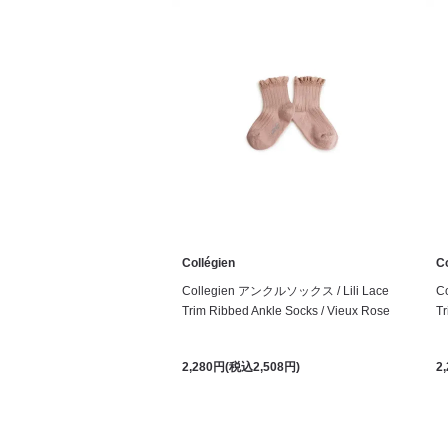
Collégien
Co
Collegien アンクルソックス / Lili Lace
C
Trim Ribbed Ankle Socks / Vieux Rose
Tr
2,280円(税込2,508円)
2