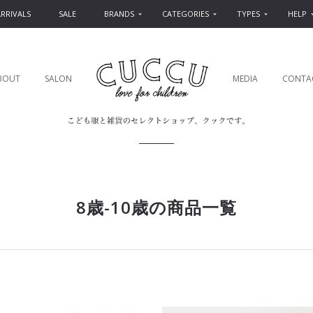
RRIVALS
SALE
BRANDS
CATEGORIES
TYPES
HELP
BOUT
SALON
MEDIA
CONTA
8歳-10歳の商品一覧