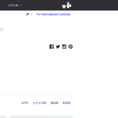
LOG IN
JP
/
For International Customer
CT
SORT :
おすすめ順
価格順
新着順