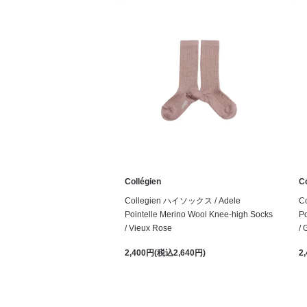
Collégien
Co
Collegien ハイソックス / Adele
C
Pointelle Merino Wool Knee-high Socks
Po
/ Vieux Rose
/ 
2,400円(税込2,640円)
2