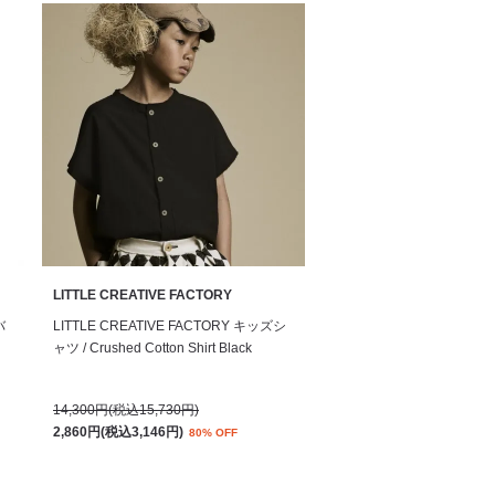
LITTLE CREATIVE FACTORY
バ
LITTLE CREATIVE FACTORY キッズシ
ャツ / Crushed Cotton Shirt Black
14,300円(税込15,730円)
2,860円(税込3,146円)
80% OFF