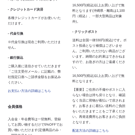
16,500円(税込)以上お買い上げで無
- クレジットカード決済
料となります(沖縄県・離島は1,100
円（税込）、一部大型商品は対象
各種クレジットカードがお使いいた
外)。
だけます。
- クリックポスト
- 代金引換
送料は全国一律330円(税込)です。ポ
※代金引換は現在ご利用いただけま
スト投函となり補償はございませ
せん。
ん。ご利用いただけない商品がござ
います。納期のお約束はできかねま
- 銀行振込
すので、お急ぎの方はご遠慮くださ
ご購入後に送信させていただきます
い。
「ご注文受付メール」に記載の、弊
16,500円(税込)以上お買い上げで無
社指定口座へご請求金額をお振込み
料となります。
ください。
【重要】ご住所の不備やポストに入
お支払い方法の詳細はこちら
らない場合は持ち戻りとなり、確認
なく当店に荷物が着払いで戻されま
す。お客さまに着払い送料のご負担
会員価格
をいただきますことをご了承くださ
い。再発送費用もお客さまのご負担
入会金・年会費等は一切無料。登録
となります。
してお買い物するだけで5%OFFでお
買い物いただけます(定価商品のみ・
配送方法の詳細はこちら