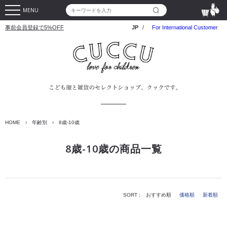
MENU
事前会員登録で5%OFF
JP
/
For International Customer
HOME
›
年齢別
›
8歳-10歳
8歳-10歳の商品一覧
SORT :
おすすめ順
価格順
新着順