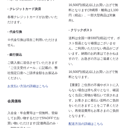
16,500円(税込)以上お買い上げで無
- クレジットカード決済
料となります(沖縄県・離島は1,100
円（税込）、一部大型商品は対象
各種クレジットカードがお使いいた
外)。
だけます。
- クリックポスト
- 代金引換
送料は全国一律330円(税込)です。ポ
※代金引換は現在ご利用いただけま
スト投函となり補償はございませ
せん。
ん。ご利用いただけない商品がござ
います。納期のお約束はできかねま
- 銀行振込
すので、お急ぎの方はご遠慮くださ
ご購入後に送信させていただきます
い。
「ご注文受付メール」に記載の、弊
16,500円(税込)以上お買い上げで無
社指定口座へご請求金額をお振込み
料となります。
ください。
【重要】ご住所の不備やポストに入
お支払い方法の詳細はこちら
らない場合は持ち戻りとなり、確認
なく当店に荷物が着払いで戻されま
す。お客さまに着払い送料のご負担
会員価格
をいただきますことをご了承くださ
い。再発送費用もお客さまのご負担
入会金・年会費等は一切無料。登録
となります。
してお買い物するだけで5%OFFでお
買い物いただけます(定価商品のみ・
配送方法の詳細はこちら