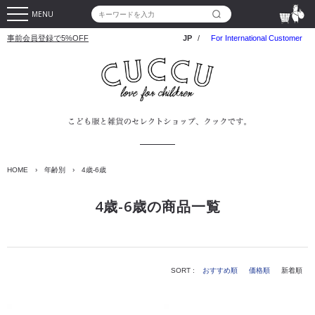
MENU
事前会員登録で5%OFF
JP
/
For International Customer
HOME
›
年齢別
›
4歳-6歳
4歳-6歳の商品一覧
SORT :
おすすめ順
価格順
新着順