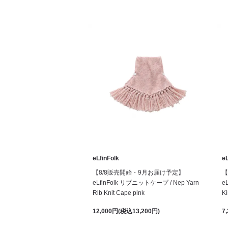
eLfinFolk
eL
【8/8販売開始・9月お届け予定】
【
eLfinFolk リブニットケープ / Nep Yarn
e
Rib Knit Cape pink
Ki
12,000円(税込13,200円)
7