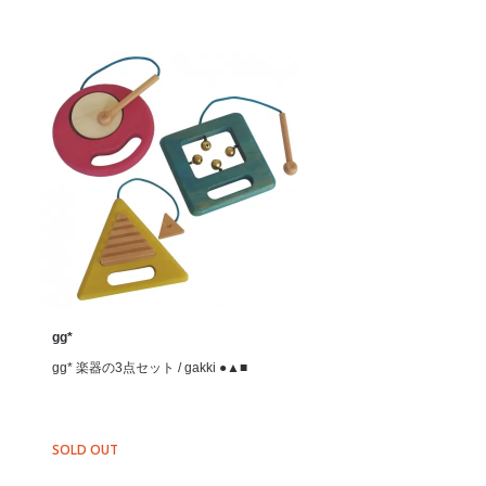
gg*
gg* 楽器の3点セット / gakki ●▲■
SOLD OUT