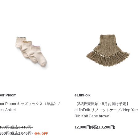
oor Ploom
eLfinFolk
oor Ploom キッズソックス《単品》 /
【8/8販売開始・9月お届け予定】
cot Anklet
eLfinFolk リブニットケープ / Nep Yar
Rib Knit Cape brown
,100円(税込3,410円)
12,000円(税込13,200円)
,860円(税込2,046円)
40% OFF