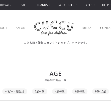
RRIVALS
SALE
BRANDS
CATEGORIES
TYPES
HELP
BOUT
SALON
MEDIA
CONTA
AGE
年齢別の商品一覧
ベビー・新生児
2歳-4歳
4歳-6歳
6歳-8歳
8歳-10歳