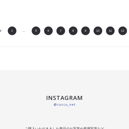
v
...
1
5
6
7
8
9
10
11
12
INSTAGRAM
@cuccu_net
ご購入いただきました商品のお写真や着用写真など