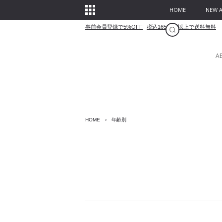
HOME
NEW A
事前会員登録で5%OFF
税込16500円以上で送料無料
A
HOME
›
年齢別