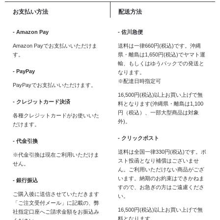
お支払い方法
配送方法
- Amazon Pay
- 佐川急便
Amazon Payでお支払いいただけま
送料は一律660円(税込)です。沖縄
す。
県・離島は1,650円(税込)でヤマト運
輸、もしくはゆうパックでの発送と
- PayPay
なります。
※配達日時指定可
PayPayでお支払いいただけます。
16,500円(税込)以上お買い上げで無
- クレジットカード決済
料となります(沖縄県・離島は1,100
円（税込）、一部大型商品は対象
各種クレジットカードがお使いいた
外)。
だけます。
- クリックポスト
- 代金引換
送料は全国一律330円(税込)です。ポ
※代金引換は現在ご利用いただけま
スト投函となり補償はございませ
せん。
ん。ご利用いただけない商品がござ
います。納期のお約束はできかねま
- 銀行振込
すので、お急ぎの方はご遠慮くださ
ご購入後に送信させていただきます
い。
「ご注文受付メール」に記載の、弊
16,500円(税込)以上お買い上げで無
社指定口座へご請求金額をお振込み
料となります。