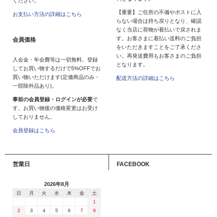
ください。
【重要】ご住所の不備やポストに入
お支払い方法の詳細はこちら
らない場合は持ち戻りとなり、確認
なく当店に荷物が着払いで戻されま
す。お客さまに着払い送料のご負担
会員価格
をいただきますことをご了承くださ
い。再発送費用もお客さまのご負担
入会金・年会費等は一切無料。登録
となります。
してお買い物するだけで5%OFFでお
買い物いただけます(定価商品のみ・
配送方法の詳細はこちら
一部除外品あり)。
事前の会員登録・ログインが必要
で
す。お買い物後の価格変更はお受け
しておりません。
会員登録はこちら
営業日
FACEBOOK
2026年8月
日
月
火
水
木
金
土
1
2
3
4
5
6
7
8