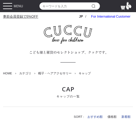
MENU
事前会員登録で5%OFF
JP
/
For International Customer
HOME
›
カテゴリ
›
帽子・ヘアアクセサリー
›
キャップ
CAP
キャップの一覧
SORT :
おすすめ順
価格順
新着順