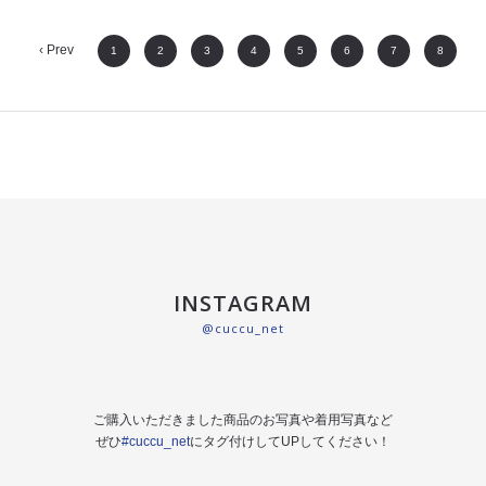
‹ Prev
1
2
3
4
5
6
7
8
INSTAGRAM
@cuccu_net
ご購入いただきました商品のお写真や着用写真など
ぜひ
#cuccu_net
にタグ付けしてUPしてください！