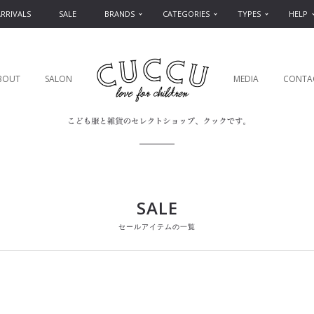
RRIVALS
SALE
BRANDS
CATEGORIES
TYPES
HELP
BOUT
SALON
MEDIA
CONTA
SALE
セールアイテムの一覧