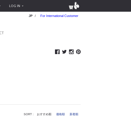
LOG IN
JP
/
For International Customer
CT
SORT :
おすすめ順
価格順
新着順