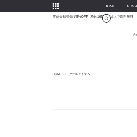
HOME
NEW A
事前会員登録で5%OFF
税込16500円以上で送料無料
A
HOME
›
セールアイテム