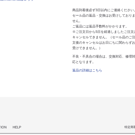
商品到着後必ず3日以内にご連絡ください
セール品の返品・交換はお受けしており
せん。
ご返品には返品手数料がかかります。
※ご注文日から5日を経過しましたご注文
キャンセルできません。（セール品のご
文後のキャンセルはお日にちに関わらず
受けできません。）
不良・不具合の場合は、交換対応、修理
応となります。
返品の詳細はこちら
TION
HELP
特定商