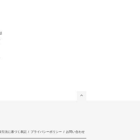
。
ま
は
注
お
対
取引法に基づく表記
/
プライバシーポリシー
/
お問い合わせ