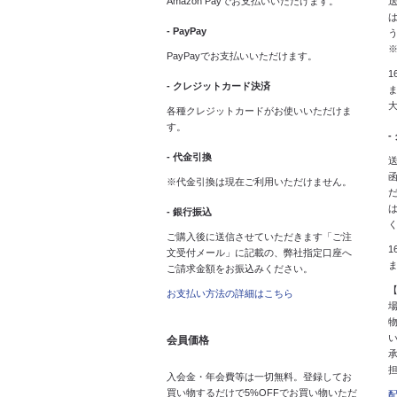
Amazon Payでお支払いいただけます。
送
は
- PayPay
PayPayでお支払いいただけます。
1
- クレジットカード決済
ま
各種クレジットカードがお使いいただけま
す。
-
- 代金引換
送
※代金引換は現在ご利用いただけません。
- 銀行振込
ご購入後に送信させていただきます「ご注
1
文受付メール」に記載の、弊社指定口座へ
ご請求金額をお振込みください。
お支払い方法の詳細はこちら
会員価格
入会金・年会費等は一切無料。登録してお
買い物するだけで5%OFFでお買い物いただ