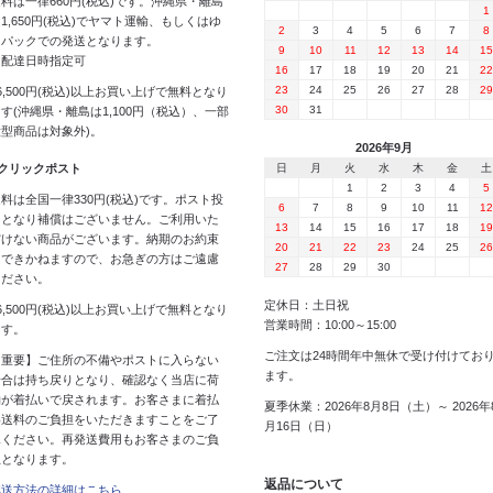
料は一律660円(税込)です。沖縄県・離島
1
1,650円(税込)でヤマト運輸、もしくはゆ
2
3
4
5
6
7
8
うパックでの発送となります。
9
10
11
12
13
14
15
※配達日時指定可
16
17
18
19
20
21
22
23
24
25
26
27
28
29
6,500円(税込)以上お買い上げで無料となり
30
31
す(沖縄県・離島は1,100円（税込）、一部
大型商品は対象外)。
2026年9月
 クリックポスト
日
月
火
水
木
金
土
1
2
3
4
5
料は全国一律330円(税込)です。ポスト投
6
7
8
9
10
11
12
函となり補償はございません。ご利用いた
13
14
15
16
17
18
19
だけない商品がございます。納期のお約束
20
21
22
23
24
25
26
はできかねますので、お急ぎの方はご遠慮
27
28
29
30
ください。
定休日：土日祝
6,500円(税込)以上お買い上げで無料となり
営業時間：10:00～15:00
ます。
ご注文は24時間年中無休で受け付けてお
【重要】ご住所の不備やポストに入らない
ます。
場合は持ち戻りとなり、確認なく当店に荷
物が着払いで戻されます。お客さまに着払
夏季休業：2026年8月8日（土）～ 2026年
い送料のご負担をいただきますことをご了
月16日（日）
承ください。再発送費用もお客さまのご負
担となります。
返品について
配送方法の詳細はこちら