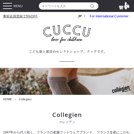
MENU
事前会員登録で5%OFF
JP
/
For International Customer
HOME
›
Collegien
Collegien
コレジアン
1947年から代々続く、フランスの老舗フットウェアブランド。
フランス生産にこだわ