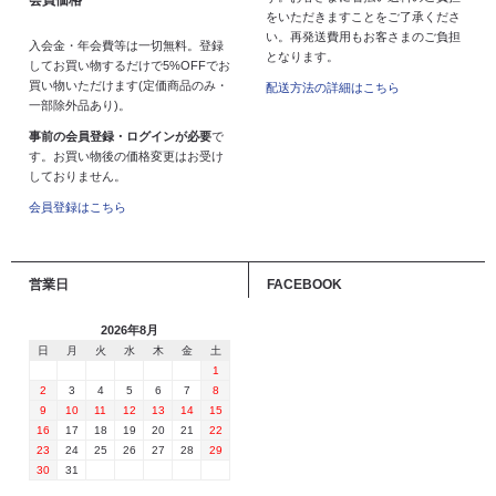
会員価格
をいただきますことをご了承くださ
い。再発送費用もお客さまのご負担
入会金・年会費等は一切無料。登録
となります。
してお買い物するだけで5%OFFでお
買い物いただけます(定価商品のみ・
配送方法の詳細はこちら
一部除外品あり)。
事前の会員登録・ログインが必要
で
す。お買い物後の価格変更はお受け
しておりません。
会員登録はこちら
営業日
FACEBOOK
2026年8月
日
月
火
水
木
金
土
1
2
3
4
5
6
7
8
9
10
11
12
13
14
15
16
17
18
19
20
21
22
23
24
25
26
27
28
29
30
31