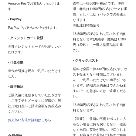
Amazon Payでお支払いいただけま
送料は一律660円(税込)です。沖縄
す。
県・離島は1,650円(税込)でヤマト運
輸、もしくはゆうパックでの発送と
- PayPay
なります。
※配達日時指定可
PayPayでお支払いいただけます。
16,500円(税込)以上お買い上げで無
- クレジットカード決済
料となります(沖縄県・離島は1,100
円（税込）、一部大型商品は対象
各種クレジットカードがお使いいた
外)。
だけます。
- クリックポスト
- 代金引換
送料は全国一律330円(税込)です。ポ
※代金引換は現在ご利用いただけま
スト投函となり補償はございませ
せん。
ん。ご利用いただけない商品がござ
います。納期のお約束はできかねま
- 銀行振込
すので、お急ぎの方はご遠慮くださ
ご購入後に送信させていただきます
い。
「ご注文受付メール」に記載の、弊
16,500円(税込)以上お買い上げで無
社指定口座へご請求金額をお振込み
料となります。
ください。
【重要】ご住所の不備やポストに入
お支払い方法の詳細はこちら
らない場合は持ち戻りとなり、確認
なく当店に荷物が着払いで戻されま
す。お客さまに着払い送料のご負担